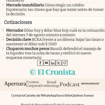
resolverlo
Mercado inmobiliario
Cómo elegir un crédito
hipotecario: las claves que hay que mirar antes de tomar
la decisión
Cotizaciones
Mercados
Dólar hoy y dólar blue hoy: cuál es la cotización
del viernes 7 de agosto minuto a minuto
Decisión clave
BCRA frente a un dilema: bajar las tasas o
mantener el dólar sub $ 1500
Chuparon muchos pesos
Bausili defendió el manejo de
la liquidez tras la suba de tasas y ratificó el nuevo
esquema monetario
abre en nueva pestaña
abre en nueva pestaña
abre en nueva pestaña
abre en nueva pestaña
abre en nueva pestaña
Contacto
Canales de WhatsApp
Suscribite
Quiénes Somos
Portal de Proveedores
Trabajá con nosotros