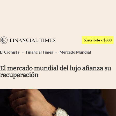
Últimas noticias
Dólar
Argentina
Members
Suscribite x $800
España
Economía y Política
El Cronista
Financial Times
Mercado Mundial
México
Finanzas y Mercados
USA
El mercado mundial del lujo afianza su
Mercados Online
Colombia
recuperación
Uruguay
Negocios
Columnistas
Otras secciones
Apertura