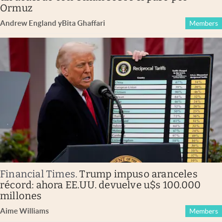
Ormuz
Andrew England
y
Bita Ghaffari
Members
Financial Times
.
Trump impuso aranceles
récord: ahora EE.UU. devuelve u$s 100.000
millones
Aime Williams
Members