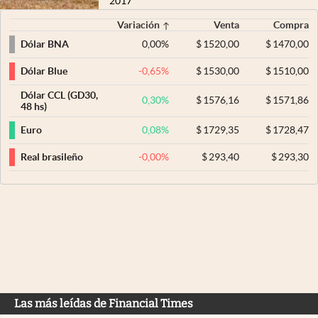
2017
Variación
Venta
Compra
0,00
%
$
1520,00
$
1470,00
Dólar BNA
-0,65
%
$
1530,00
$
1510,00
Dólar Blue
Dólar CCL (GD30,
0,30
%
$
1576,16
$
1571,86
48 hs)
0,08
%
$
1729,35
$
1728,47
Euro
-0,00
%
$
293,40
$
293,30
Real brasileño
Las más leídas de Financial Times