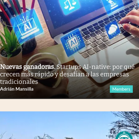
Nuevas ganadoras
.
Startups AI-native: por qué
crecen más rápido y desafían a las empresas
tradicionales
Adrián Mansilla
Members