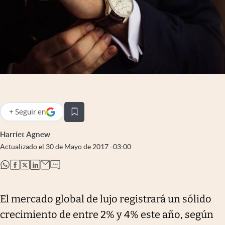
Infotechnology
Clase
Clima
Mundial 2026
Eventos Corporativos
El Cronista Studio
+
Seguir
en
abre en nueva pestaña
Mediakit
Harriet Agnew
abre en nueva pestaña
Actualizado el
30 de Mayo de 2017
03:00
Argentina
abre en nueva pestaña
abre en nueva pestaña
abre en nueva pestaña
abre en nueva pestaña
El mercado global de lujo registrará un sólido
crecimiento de entre 2% y 4% este año, según