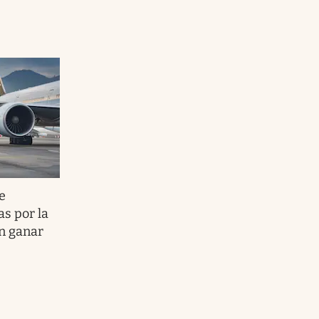
e
as por la
n ganar