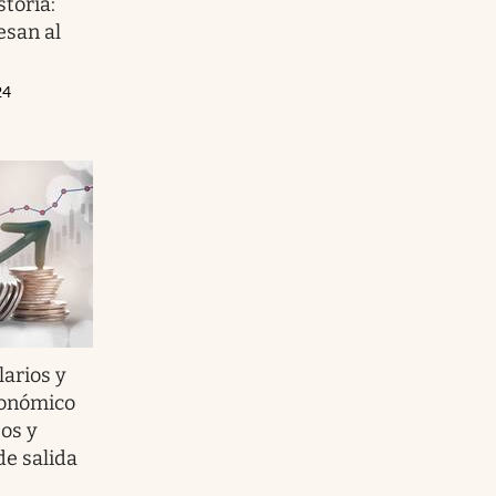
storia:
esan al
24
larios y
conómico
eos y
de salida