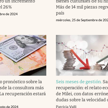
tró un incremento
bienes culturales de su hi
el 26%
Más de 14 mil piezas regr
país
ubre de 2024
miércoles, 25 de Septiembre de 20
o pronóstico sobre la
Seis meses de gestión
.
Sa
sde la consultora más
recuperación: el relato e
La recuperación estará
de Milei, con datos errón
dudas sobre la velocidad 
Patricia Valli
osto de 2024