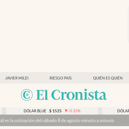
JAVIER MILEI
RIESGO PAÍS
QUIÉN ES QUIÉN
DÓLAR BLUE
$
1525
-0.33
%
DÓLAR TARJETA
ción del sábado 8 de agosto minuto a minuto