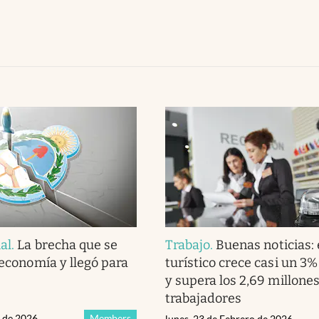
al
.
La brecha que se
Trabajo
.
Buenas noticias:
 economía y llegó para
turístico crece casi un 3
y supera los 2,69 millone
trabajadores
l de 2026
Members
lunes, 23 de Febrero de 2026