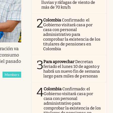
lluvias y ráfagas de viento de
más de 70 km/h
2
Colombia
Confirmado: el
Gobierno visitará casa por
casa con personal
administrativo para
comprobar la existencia de los
titulares de pensiones en
ración va
Colombia
l consumo
3
del pasado
Para aprovechar
Decretan
feriado el lunes 10 de agosto y
habrá un nuevo fin de semana
Members
largo para miles de personas
4
Colombia
Confirmado: el
Gobierno visitará casa por
casa con personal
administrativo para
comprobar la existencia de los
titulares de pensiones en