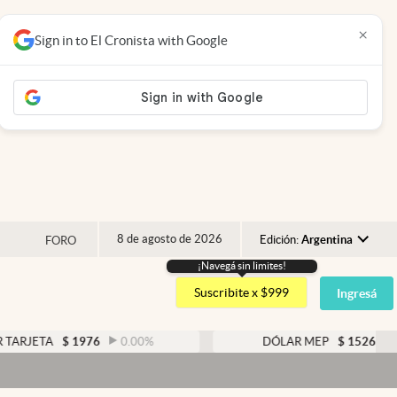
×
Sign in to El Cronista with Google
8 de agosto de 2026
Edición:
Argentina
FORO
¡Navegá sin limites!
Argentina
Suscribite x $999
Ingresá
España
México
$
1976
0.00
%
DÓLAR MEP
$
1526,03
0.43
%
USA
Colombia