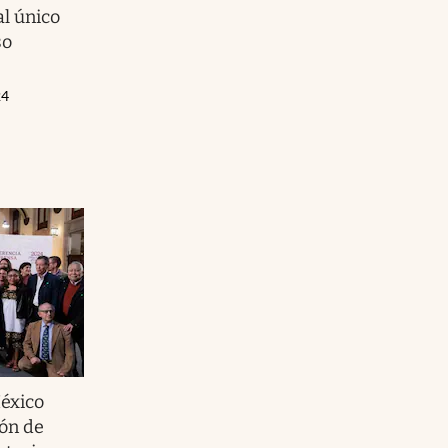
l único
so
24
éxico
ión de