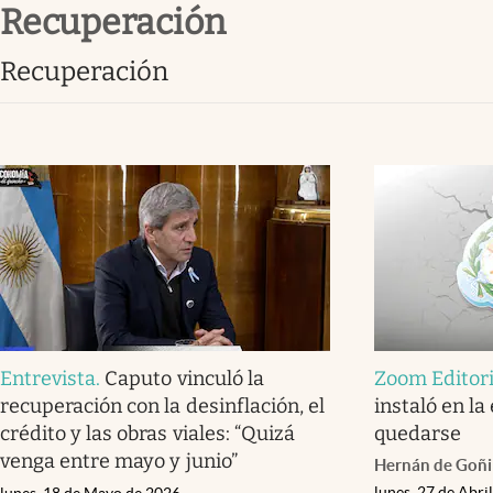
recuperación
Infotechnology
Clase
recuperación
Clima
Mundial 2026
Eventos Corporativos
El Cronista Studio
Mediakit
abre en nueva pestaña
Entrevista
.
Caputo vinculó la
Zoom Editori
recuperación con la desinflación, el
instaló en la
crédito y las obras viales: “Quizá
quedarse
venga entre mayo y junio”
Hernán de Goñi
lunes, 27 de Abri
lunes, 18 de Mayo de 2026