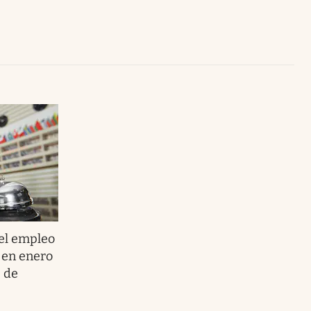
Uruguay
 el empleo
% en enero
s de