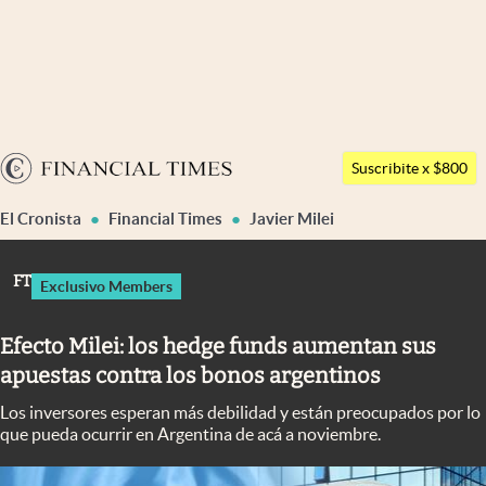
Últimas noticias
Dólar
Argentina
Members
Suscribite x $800
España
Economía y Política
El Cronista
Financial Times
Javier Milei
México
Finanzas y Mercados
USA
FT
Exclusivo Members
Mercados Online
Colombia
Uruguay
Negocios
Efecto Milei: los hedge funds aumentan sus
apuestas contra los bonos argentinos
Columnistas
Los inversores esperan más debilidad y están preocupados por lo
Otras secciones
que pueda ocurrir en Argentina de acá a noviembre.
Apertura