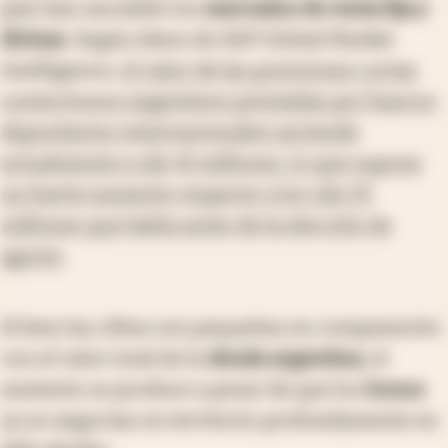
país han sacudido los
mercados de renta fija y
divisas
. Según datos de S&P Global Market
Intelligence,
el valor de las posiciones cortas
contra bonos argentinos prestadas por bancos
depositarios internacionales asciende
actualmente a u$s 41 millones, lo que supone
un fuerte aumento respecto a los u$s 25
millones que había antes de la elección de
agosto.
Si bien las cifras son pequeñas en comparación
con el valor total de la
deuda argentina
, el
aumento se produce a pesar de que los
bonos
ya se negocian en territorio profundamente en