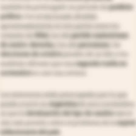
también ha prolongado un periodo de
parálisis
política
. Con
el electorado dividido
aproximadamente en tres partes entre los
votantes de
Milei
, los del
partido mainstream
de centro-derecha
y los del
peronismo
, las
elecciones de octubre
penden de un hilo y los
analistas afirman que una
segunda vuelta en
noviembre
es casi una certeza.
Los inversores están preocupados por lo que
pueda ocurrir en
Argentina
de acá a noviembre
,
ya que la
devaluación del tipo de cambio
ejerce
aún más presión sobre el problema de la
espiral
inflacionaria del país
.