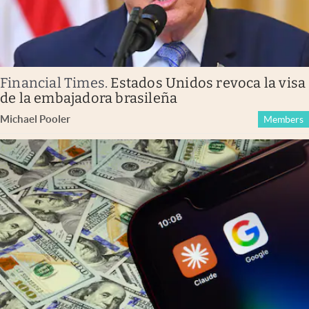
Financial Times
.
Estados Unidos revoca la visa
de la embajadora brasileña
Michael Pooler
Members