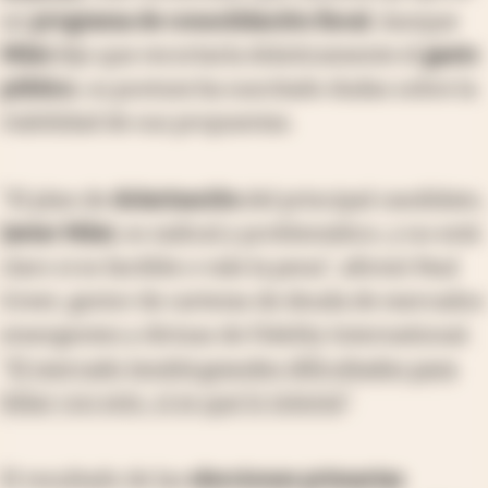
un
programa de consolidación fiscal
. Aunque
Milei
dijo que recortaría drásticamente el
gasto
público
, su postura ha suscitado dudas sobre la
viabilidad de sus propuestas.
"El plan de
dolarización
del principal candidato,
Javier Milei
, es radical y problemático, y no está
claro si es factible o vale la pena", afirmó Paul
Greer, gestor de carteras de deuda de mercados
emergentes y divisas de Fidelity International.
"
El mercado tendrá grandes dificultades para
lidiar con esto, si es que lo intenta
".
El resultado de las
elecciones primarias