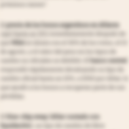
próximos meses".
El
precio de los bonos argentinos en dólares
cayó hasta un 15%
inmediatamente después de
que
Milei
se alzara con el 30% de los votos, el 13
de agosto, y el valor del peso en los tipos de
cambio no oficiales se debilitó. El
banco central
respondió rápidamente devaluando su tipo de
cambio oficial hasta un 22%, a $350 por dólar, lo
que ayudó a los bonos a recuperar parte de sus
pérdidas.
El
blue-chip swap
[
dólar contado con
liquidación
], un tipo de cambio de libre