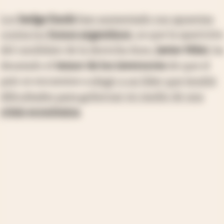
Los
hedge funds
han aumentado sus apuestas
contra los
bonos argentinos
, ya que la aparición
del candidato de la derecha dura,
Javier Milei
, ha
desatado el
temor de los inversores
de que el
país se encamine a
elegir a un líder que tendrá
dificultades para gobernar en medio de una
crisis económica
.