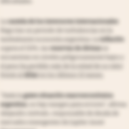
dificultades.
La
cautela de los inversores internacionales
llega tras un periodo de turbulencias en la
tambaleante economía argentina. La
inflación
supera el 113%, las
reservas de divisas
se
encuentran en niveles peligrosamente bajos y
el peso ha perdido más de la mitad de su valor
frente al
dólar
en los últimos 12 meses.
"Dada la
grave situación macroeconómica
argentina
, no hay margen para errores", afirma
Alejandro Arévalo, responsable de deuda de
mercados emergentes de Jupiter Asset