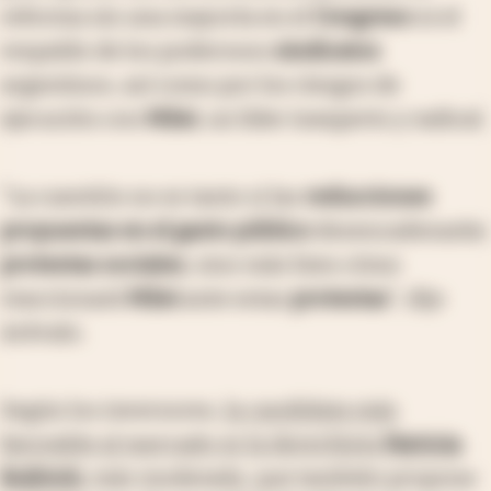
reforma sin una mayoría en el
Congreso
ni el
respaldo de los poderosos
sindicatos
argentinos, así como por los riesgos de
ejecución con
Milei
, un líder inexperto y radical.
"La cuestión no es tanto si las
reducciones
propuestas en el gasto público
desencadenarán
protestas sociales
, sino más bien cómo
reaccionará
Milei
ante estas
protestas
", dijo
Arévalo.
Según los inversores,
la candidata más
favorable al mercado es la derechista
Patricia
Bullrich
, más moderada, que también propone