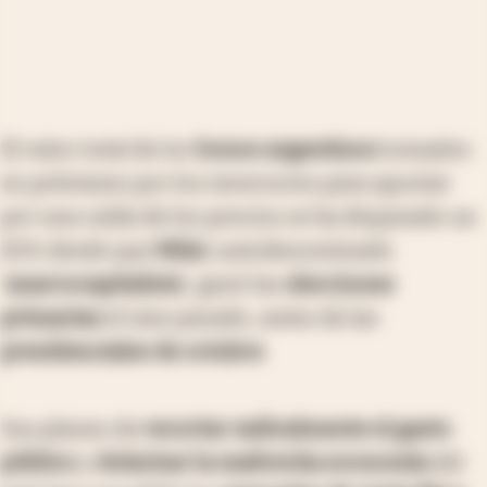
El valor total de los
bonos argentinos
tomados
en préstamo por los inversores para apostar
por una caída de los precios se ha disparado un
65% desde que
Milei
, autodenominado
'
anarcocapitalista
', ganó las
elecciones
primarias
el mes pasado, antes de las
presidenciales de octubre
.
Sus planes de
recortar radicalmente el gasto
público
y
dolarizar la maltrecha economía
del