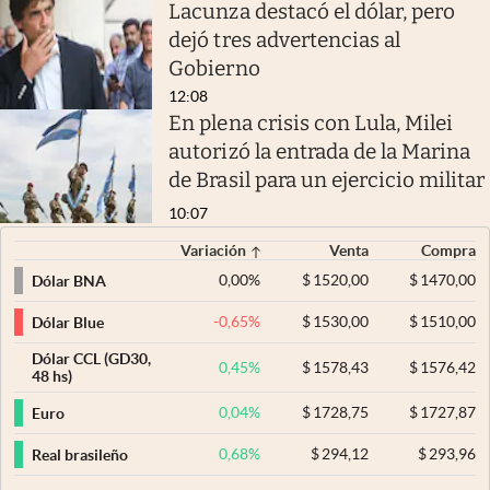
Lacunza destacó el dólar, pero
dejó tres advertencias al
Gobierno
12:08
En plena crisis con Lula, Milei
autorizó la entrada de la Marina
de Brasil para un ejercicio militar
10:07
Variación
Venta
Compra
0,00
%
$
1520,00
$
1470,00
Dólar BNA
-0,65
%
$
1530,00
$
1510,00
Dólar Blue
Dólar CCL (GD30,
0,45
%
$
1578,43
$
1576,42
48 hs)
0,04
%
$
1728,75
$
1727,87
Euro
0,68
%
$
294,12
$
293,96
Real brasileño