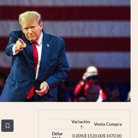
Uruguay
Variación
Venta
Compra
estaña
Dólar
0,00
%
$
1520,00
$
1470,00