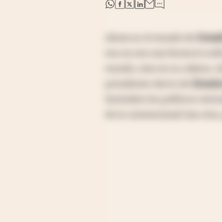
abre en nueva pestaña
abre en nueva pestaña
abre en nueva pestaña
abre en nueva pestaña
Ahora es el mundo de
Donal
esa no sea una forma lo sufi
mundo, sino en su cabeza. A
presidente electo de
Estado
(incluidos los políticos vete
de lo convencional tras otra,