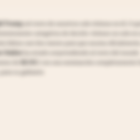
d Trump
y
el resto de nosotros solo vivimos en él
.
O qu
cientemente categórica de decirlo: vivimos no solo en
ún faltan casi dos meses para que asuma oficialmente,
s Unidos
ha estado sorprendiendo al resto del mundo
ranos de
EE.UU.
) con una nominación completamente 
 para su gabinete.