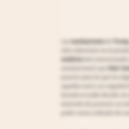
Las
nominaciones
de
Trum
sido coherentes en el pasad
analistas
bien intencionado
nominaciones) que
Matt Ga
puestos para los que los eli
aquellos entre sus seguido
besarán el anillo del jefe si
intención de provocar un e
poder nunca utilizado de su