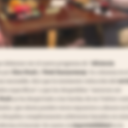
que debemos ver el nuevo programa de "
eficiencia
o por
Elon Musk
y
Vivek Ramaswamy
. Su columna en e
na razonable, dice que la inminente reducción del
serv
ados específicos" y que los despedidos "merecen ser
Musk
ya ha despertado a las hordas de ex-Twitter con
ados, que ahora pueden verse expuestos a abusos en 
 despidos completamente arbitrarios basados en nú
nforma el Journal. De nuevo, la
imprevisibilidad
es la