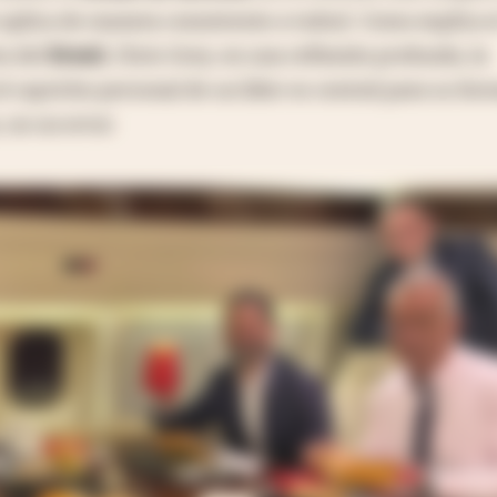
aplica de manera consistente a todos). Como explica e
a del
Brexit
, Chris Grey, en una reflexión profunda, la
l capricho personal de un líder es central para su for
 no un error.