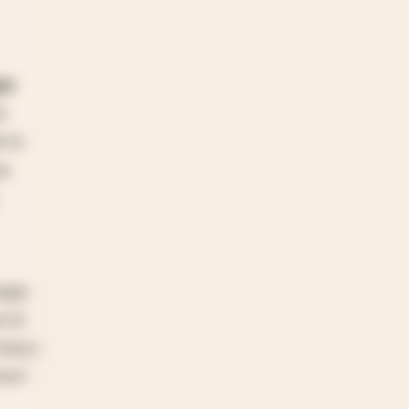
os
s
e lo
na
egia
a el
 único
res"