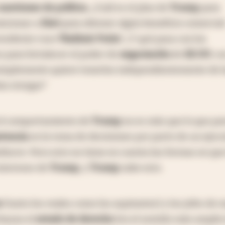
uestiones de política
. ¿Cuál es el plan de
Trump
para
aicionar a
Kiev
para obtener algún beneficio comercia
residente ruso
Vladimir Putin
? ¿Y qué pasa con los
 para fortalecer el poder de
negociación
de
EE.UU.
co
implemente quiere tenerlos independientemente de l
an otorgar?
 el comportamiento de
Trump
no es más que lo que pa
tencia
en la toma de decisiones por parte de un ejecu
iocre. Pero esto no tiene en cuenta las formas en que
intereses de
Trump
, y
Trump
sabe esto.
s
(tanto los reales como los aspirantes) y los jefes de 
chazan el
estado de derecho
(en el sentido más amplio