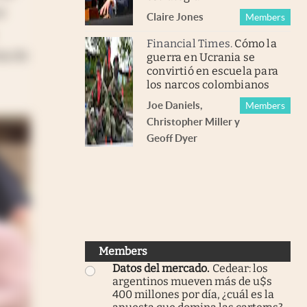
l
Claire Jones
Members
Financial Times
.
Cómo la
ma de
guerra en Ucrania se
convirtió en escuela para
los narcos colombianos
Joe Daniels
,
Members
Christopher Miller
y
Geoff Dyer
Members
Datos del mercado
.
Cedear: los
argentinos mueven más de u$s
400 millones por día, ¿cuál es la