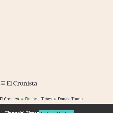
Últimas noticias
Dólar
Members
Economía y Política
Finanzas y Mercados
Mercados Online
Negocios
Columnistas
Otras secciones
El Cronista
Financial Times
Donald Trump
Apertura