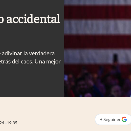
 accidental
 adivinar la verdadera
etrás del caos. Una mejor
+
Seguir
en
abre en nueva p
024
19:35