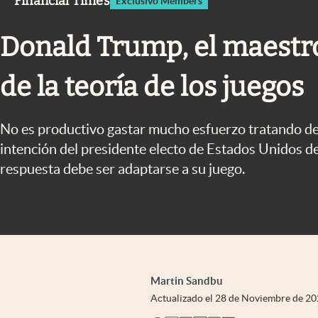
Financial Times
Exclusivo Members
Infotechnology
Clase
Donald Trump, el maestro
Clima
de la teoría de los juegos
Mundial 2026
Eventos Corporativos
No es productivo gastar mucho esfuerzo tratando de
El Cronista Studio
intención del presidente electo de Estados Unidos d
respuesta debe ser adaptarse a su juego.
Mediakit
abre en nueva pestaña
Martin Sandbu
Actualizado el
28 de Noviembre de 2