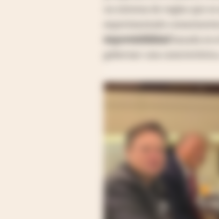
un sistema de reglas que se 
experimentado comentarist
imprevisibilidad
basada en e
gobernar: una característica,