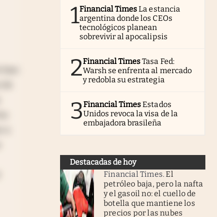
1
Financial Times
La estancia
argentina donde los CEOs
tecnológicos planean
sobrevivir al apocalipsis
2
Financial Times
Tasa Fed:
e han
Warsh se enfrenta al mercado
y redobla su estrategia
e de
s
3
Financial Times
Estados
Unidos revoca la visa de la
os
embajadora brasileña
r a
e
Destacadas de hoy
Financial Times
.
El
petróleo baja, pero la nafta
y el gasoil no: el cuello de
botella que mantiene los
precios por las nubes