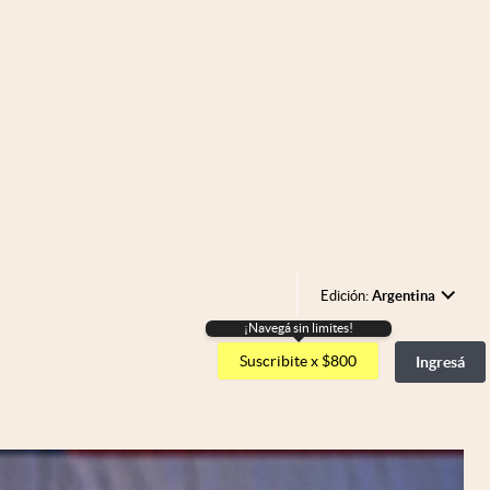
Edición:
Argentina
¡Navegá sin limites!
Argentina
Suscribite x $800
Ingresá
España
México
USA
Colombia