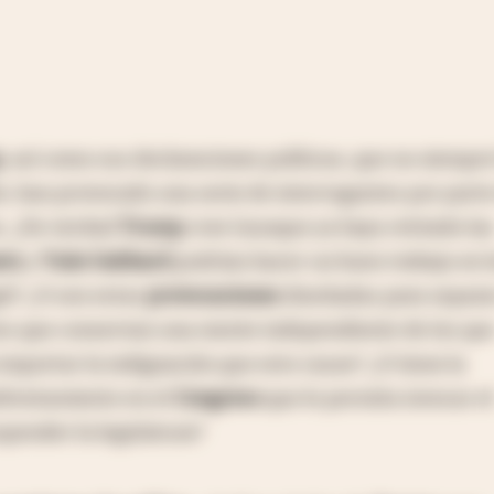
p
, así como sus declaraciones políticas, que no siempr
o, han provocado una serie de interrogantes por part
s. ¿De verdad
Trump
cree (aunque ya haya retirado la
etz
y
Tulsi Gabbard
podrían hacer un buen trabajo en l
gió? ¿O son estas
provocaciones
diseñadas para separa
res que conservan una mente independiente de los qu
n importar la indignación que esto cause? ¿O tiene la
nfrentamiento en el
Congreso
que le permita invocar el
spender la legislatura?