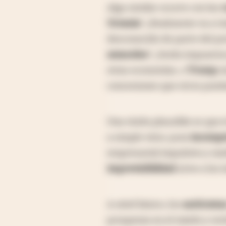
Algo similar ocurre con las
c
Ucrania
? ¿Realmente va a tr
desconocido de parte del p
aranceles
? ¿Serán impuestos
otras economías, o
Trump
s
concesiones que otros pued
Una visión plausible es que
a simple vista: pura
incompe
empresarial impulsivo y med
imprevisibilidad
sirve a los 
A nivel básico, los
autócrata
prosperan en el miedo y re