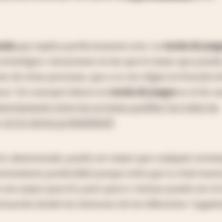
mía
que explica perfectamente esto. La
teoría de jueg
stratégico: situaciones en las que lo mejor que puede
s de otras personas, que a su vez eligen en función d
cer. Un concepto básico en
teoría de juegos
es el de u
eatoriamente entre las acciones posibles (no todas las
 con la misma probabilidad).
cir, aleatorizada, puede ser mejor que cualquier estrat
ortamiento predecible) porque evita que tu rival muev
 sea mejor para él y peor para ti. Incluso puede ser el
ituación donde los intereses de los diferentes "jugado