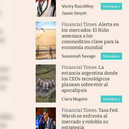
Verity Ratcliffe
y
Members
l
Jamie Smyth
Financial Times
.
Alerta en
los mercados: El Niño
n
amenaza a los
as
commodities clave para la
economía mundial
Susannah Savage
Members
Financial Times
.
La
rece
estancia argentina donde
tivo
los CEOs tecnológicos
planean sobrevivir al
 la
apocalipsis
Ciara Nugent
Members
Financial Times
.
Tasa Fed:
Warsh se enfrenta al
mafias
mercado y redobla su
 de
estrategia