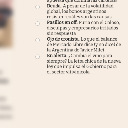
apuesta que domina las carteras?
Deuda
.
A pesar de la volatilidad
global, los bonos argentinos
resisten: cuáles son las causas
Pasillos en off
.
Furia con el Coloso,
disculpas y empresarios irritados
sin respuesta
Ojo de cronista
.
Lo que el balance
de Mercado Libre dice (y no dice) de
la Argentina de Javier Milei
En alerta
.
¿Cambia el vino para
siempre? La letra chica de la nueva
ley que impulsa el Gobierno para
el sector vitivinícola
l
icio
tra
línea,
meros