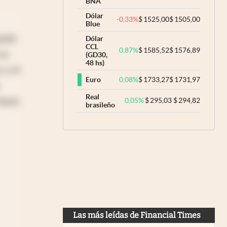
BNA
Dólar
-0,33
%
$
1525,00
$
1505,00
Blue
izás
Dólar
CCL
0,87
%
$
1585,52
$
1576,89
 su
(GD30,
48 hs)
 y el
0,08
%
$
1733,27
$
1731,97
Euro
Real
fuera
0,05
%
$
295,03
$
294,82
brasileño
Las más leídas de Financial Times