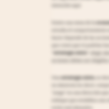
intención aquí.
Existe una rama de la
econo
estudia el comportamiento e
hacer depende de las accione
que creen que tú podrías ha
"
estrategia mixta
":
elegir al
acciones deben ser elegidas
Una
estrategia mixta
, es de
no aleatoria (es decir, comp
"juego" en una dirección que
enfoque que estabiliza una s
están mal alineados.