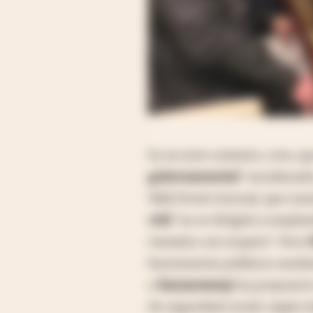
Es en este contexto, creo, 
gubernamental
" encabezad
Wall Street Journal, que sue
civil
"no se dirigirá a emple
tratados con respeto". Pero
funcionarios públicos nombr
y
Ramaswamy
ha propuesto
de seguridad social, según i