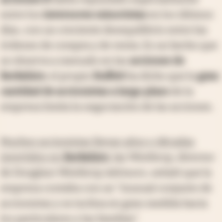
entre los
inversores minoristas
en los últimos
días, con un creciente desequilibrio entre las
órdenes de compra y de venta. Es un hecho que
se observa a menudo en las
acciones de
Berkshire
; el propio
Buffett
ha dicho que la
gran
cantidad de accionistas a largo plazo
de la
empresa limita la negociación de las acciones.
Muchos accionistas llevan años o décadas
invertidos en
Berkshire
.
Jay Winthrop, director
de Douglass Winthrop Advisors, señaló que la
empresa contaba con un "inusual conjunto de
accionistas y se inclina en gran medida hacia
los particulares y las familias".