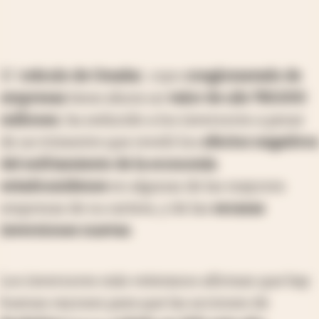
El '
oráculo de Omaha
', cuyo
conglomerado de
empresas
tiene ahora un
valor de u$s 780.000
millones
, ha seducido a los inversores a pesar
de un trimestre que reveló los
efectos negativos
del enfriamiento de la economía
estadounidense
en algunas de las mayores
empresas de su cartera, y de las
escasas
inversiones nuevas
.
Los inversores más veteranos afirman que hay
buenas razones para que las acciones de