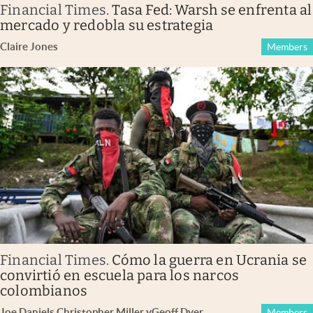
Financial Times
.
Tasa Fed: Warsh se enfrenta al
mercado y redobla su estrategia
Claire Jones
Members
Financial Times
.
Cómo la guerra en Ucrania se
convirtió en escuela para los narcos
colombianos
Joe Daniels
,
Christopher Miller
y
Geoff Dyer
Members