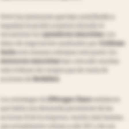
Entre
los inversores que han contribuido a
impulsar la acción a nuevos récords
se
encuentran los
operadores minoristas
. Los
datos de negociación analizados por
Goldman
Sachs
esta semana subrayan este punto: los
inversores minoristas
han colocado muchas
más órdenes de compra que de venta de
acciones de
Berkshire
.
Los estrategas de
JPMorgan Chase
señalaron
que había una demanda persistente de las
acciones B de la empresa, mucho más baratas,
que actualmente cotizan a u$s 357, y de sus