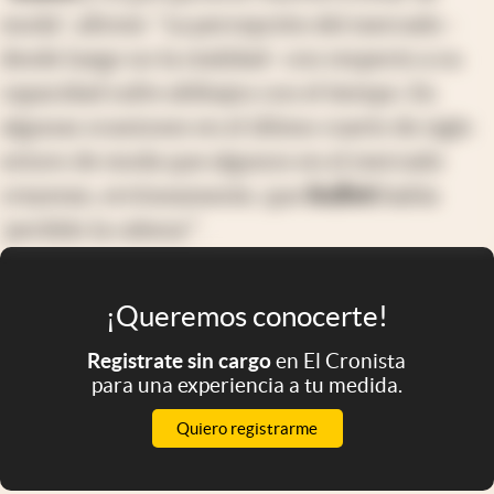
moda", afirmó. "La percepción del mercado -
desde luego no la realidad- con respecto a su
capacidad sufre altibajos con el tiempo. En
algunas ocasiones en el último cuarto de siglo
estuvo de moda que algunos en el mercado
creyeran, erróneamente, que
Buffett
había
'perdido la cabeza'".
¡Queremos conocerte!
Registrate sin cargo
en El Cronista
para una experiencia a tu medida.
Quiero registrarme