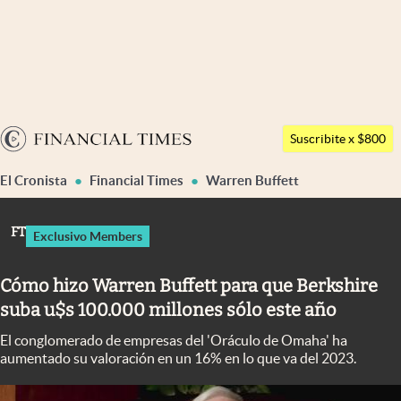
Últimas noticias
Dólar
Argentina
Members
Suscribite x $800
España
Economía y Política
El Cronista
Financial Times
Warren Buffett
México
Finanzas y Mercados
USA
FT
Exclusivo Members
Mercados Online
Colombia
Uruguay
Negocios
Cómo hizo Warren Buffett para que Berkshire
suba u$s 100.000 millones sólo este año
Columnistas
El conglomerado de empresas del 'Oráculo de Omaha' ha
Otras secciones
aumentado su valoración en un 16% en lo que va del 2023.
Apertura