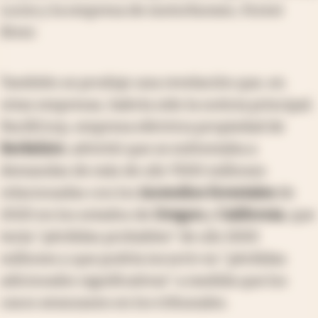
Loom y la empresa de motorhomes, Forest
River.
También se produjo una revelación que, en
otras empresas, habría sido la noticia principal.
PacifiCorp, empresa eléctrica propiedad de
Berkshire
, advirtió que se enfrentaba a
demandas de más de u$s 7000 millones
relacionadas con los
incendios forestales
de
2020 en los estados de
Oregon
y
California
, que
tenía "pérdidas probables" de u$s 1000
millones y que podría incurrir en "pérdidas
adicionales significativas" a medida que los
casos avanzasen en los tribunales.