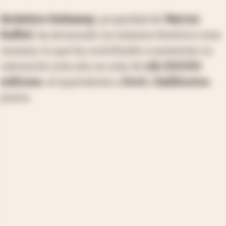
Berkshire Hathaway
, propiedad de
Warren
Buffett
, ha alcanzado un máximo histórico esta
semana, lo que ha contribuido a aumentar su
valoración este año en más de
u$s 100.000
millones
, el equivalente a
Ford
y
Halliburton
juntos.