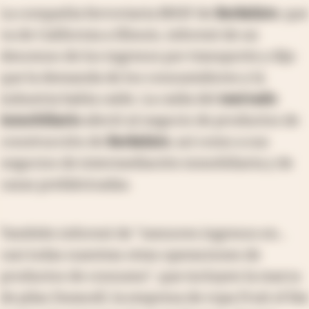
La compañía ferroviaria BNSF de
Berkshire
, que
va de California a Illinois, informó de un
descenso de los ingresos por transporte y dijo
que la demanda de los consumidores y la
industria había caído. La caída del
mercado
inmobiliario
afectó al negocio de productos de
construcción de
Berkshire
, así como a sus
negocios de intermediación inmobiliaria y de
casas prefabricadas.
También informó de "menores ingresos en...
casi todas nuestras otras operaciones de
productos de consumo", que incluyen la marca
de pilas Duracell, la empresa de ropa Fruit of the