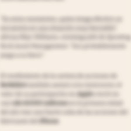
"
En estos momentos, quien tenga efectivo se
encuentra en una situación muy favorable
",
afirma Rhys Williams, estratega jefe de Spouting
Rock Asset Management. "Eso probablemente
juega a su favor".
El rendimiento de la cartera de acciones de
Berkshire
también animó a los inversores: el
valor de su participación en
Apple
creció en
casi
u$s 60.000 millones
en la primera mitad
del año tras una fuerte suba de las acciones del
fabricante del
iPhone
.