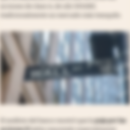
acciones de clase A, de u$s 543.680,
tradicionalmente un mercado más tranquilo.
El análisis del banco mostró que la
puja por las
acciones B
había repuntado especialmente