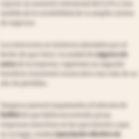
supone un aumento interanual del 6,6% y una
medida de la rentabilidad de su amplia cartera
de negocios.
Los inversores se sintieron alentados por el
hecho de que Geico, la unidad de
seguros de
autos
de la empresa, registrara un segundo
beneficio trimestral consecutivo tras más de un
año de pérdidas.
Tampoco pareció inquietarles el informe de
Buffett
de que había encontrado pocas
empresas atractivas en las que invertir y que,
en su lugar, estaba
inyectando efectivo en