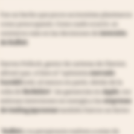
Fue un hecho que pocos accionistas plantearon
como preocupante. Como suele ocurrir, se
centraron más en las decisiones de
inversión
de Buffett
.
Darren Pollock, gestor de carteras de Cheviot,
afirmó que, si bien el "optimista
mercado
bursátil
está, al menos en parte, detrás de la
suba de
Berkshire
", las ganancias en
Apple
, sus
exitosas inversiones en energía y las
empresas
de trading japonesas
también fueron un factor.
"
Buffett
y su perspicacia vuelven a estar de