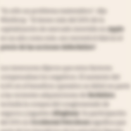
"Es sólo un problema matemático", dijo
Winthrop. "Si tienes más del 20% de tu
capitalización de mercado invertido en
Apple
en un año como este, eso moverá el dial en el
precio de las acciones de
Berkshire
".
Los inversores dijeron que estos factores
compensaban los negativos. El aumento del
6,6% en el beneficio operativo se debió en parte
a las recientes adquisiciones de
Berkshire
,
incluida la compra del conglomerado de
seguros y juguetes
Alleghany
. Su participación
del 25% en
Occidental Petroleum
significa que