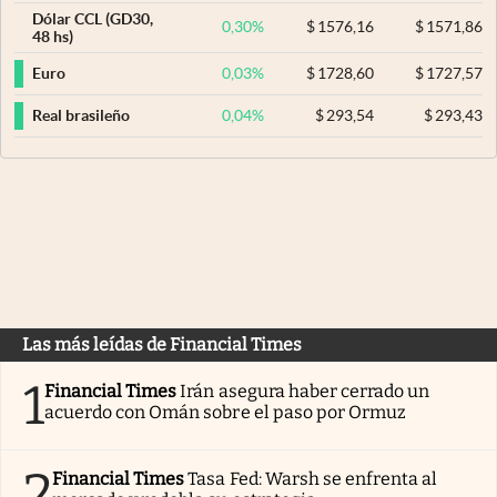
Dólar CCL (GD30,
0,30
%
$
1576,16
$
1571,86
48 hs)
0,03
%
$
1728,60
$
1727,57
Euro
0,04
%
$
293,54
$
293,43
Real brasileño
Las más leídas de Financial Times
1
Financial Times
Irán asegura haber cerrado un
acuerdo con Omán sobre el paso por Ormuz
2
Financial Times
Tasa Fed: Warsh se enfrenta al