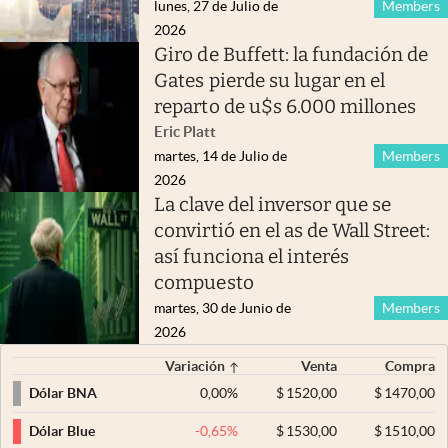
lunes, 27 de Julio de
Members
2026
Giro de Buffett: la fundación de
Gates pierde su lugar en el
reparto de u$s 6.000 millones
Eric Platt
martes, 14 de Julio de
Members
2026
La clave del inversor que se
convirtió en el as de Wall Street:
así funciona el interés
compuesto
martes, 30 de Junio de
Members
2026
Variación
Venta
Compra
0,00
%
$
1520,00
$
1470,00
Dólar BNA
-0,65
%
$
1530,00
$
1510,00
Dólar Blue