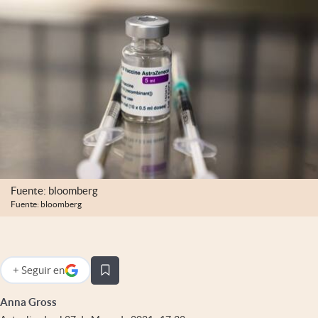
Infotechnology
Clase
Clima
Mundial 2026
Eventos Corporativos
El Cronista Studio
Mediakit
Fuente: bloomberg
abre en nueva pestaña
Fuente: bloomberg
Argentina
+
Seguir
en
abre en nueva pestaña
Anna Gross