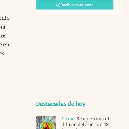
Recibir newsletter
ento
ni,
tos
e en
es,
Destacadas de hoy
Clima
.
Se aproxima el
diluvio del año con 48