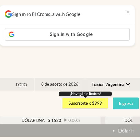
×
Sign in to El Cronista with Google
8 de agosto de 2026
Edición:
Argentina
FORO
¡Navegá sin limites!
Argentina
Suscribite x $999
Ingresá
España
México
DÓLAR BNA
$
1520
0.00
%
DÓLAR BLUE
$
1
USA
Dólar hoy y dólar blue 
Colombia