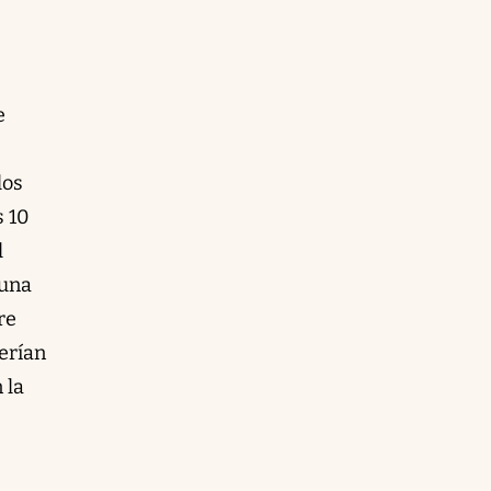
e
los
s 10
l
 una
re
erían
 la