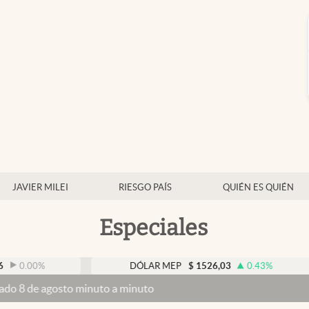
JAVIER MILEI
RIESGO PAÍS
QUIÉN ES QUIÉN
Especiales
%
DÓLAR MEP
$
1526,03
0.43
%
osto minuto a minuto