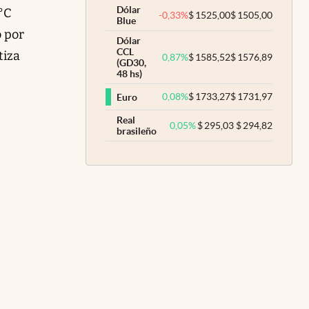
Dólar
°C
-0,33
%
$
1525,00
$
1505,00
Blue
o por
Dólar
CCL
tiza
0,87
%
$
1585,52
$
1576,89
(GD30,
48 hs)
0,08
%
$
1733,27
$
1731,97
Euro
Real
0,05
%
$
295,03
$
294,82
brasileño