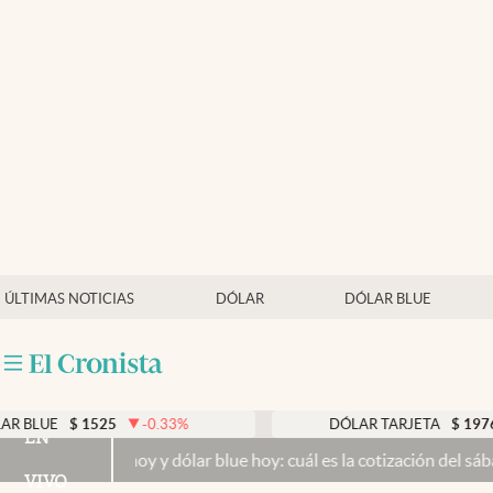
Últimas noticias
Dólar
Members
Economía y Política
Finanzas y Mercados
Mercados Online
ÚLTIMAS NOTICIAS
DÓLAR
DÓLAR BLUE
Negocios
Columnistas
Otras secciones
$
1525
-0.33
%
DÓLAR TARJETA
$
1976
0.00
EN
lar hoy y dólar blue hoy: cuál es la cotización del sábado 8 de ag
Apertura
VIVO