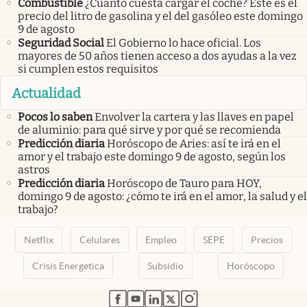
Combustible
¿Cuánto cuesta cargar el coche? Este es el
precio del litro de gasolina y el del gasóleo este domingo
9 de agosto
Seguridad Social
El Gobierno lo hace oficial. Los
mayores de 50 años tienen acceso a dos ayudas a la vez
si cumplen estos requisitos
Actualidad
Pocos lo saben
Envolver la cartera y las llaves en papel
de aluminio: para qué sirve y por qué se recomienda
Predicción diaria
Horóscopo de Aries: así te irá en el
amor y el trabajo este domingo 9 de agosto, según los
astros
Predicción diaria
Horóscopo de Tauro para HOY,
domingo 9 de agosto: ¿cómo te irá en el amor, la salud y el
trabajo?
Netflix
Celulares
Empleo
SEPE
Precios
Crisis Energetica
Subsidio
Horóscopo
abre en nueva pestaña
abre en nueva pestaña
abre en nueva pestaña
abre en nueva pestaña
abre en nueva pestaña