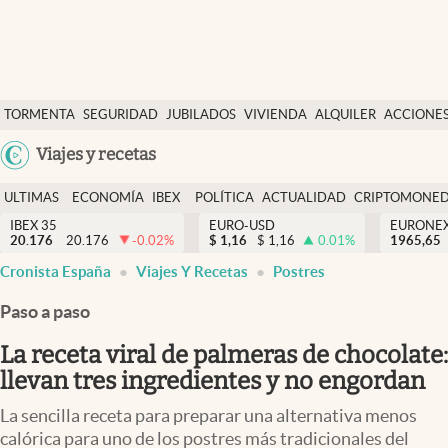
Últimas Noticias
TORMENTA
SEGURIDAD
JUBILADOS
VIVIENDA
ALQUILER
ACCIONE
Economía y finanzas
SOCIAL
Argentina
Viajes y recetas
Política
España
Actualidad
ULTIMAS
ECONOMÍA
IBEX
POLÍTICA
ACTUALIDAD
CRIPTOMONE
México
NOTICIAS
Y
Y
IBEX 35
EURO-USD
EURONE
Criptomonedas
20.176
20.176
-0.02
%
$
1,16
$
1,16
0.01
%
USA
1965,65
FINANZAS
EURO
Cronista España
Viajes Y Recetas
Postres
Colombia
España
Uruguay
Paso a paso
La receta viral de palmeras de chocolate:
llevan tres ingredientes y no engordan
La sencilla receta para preparar una alternativa menos
calórica para uno de los postres más tradicionales del