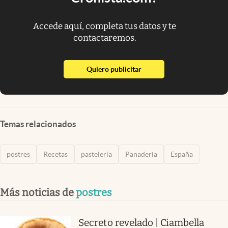
Accede aquí, completa tus datos y te
contactaremos.
abre en nueva pestaña
Quiero publicitar
Temas relacionados
postres
Recetas
pastelería
Panaderia
España
Más noticias de
postres
Secreto revelado | Ciambella