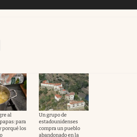
gre al
Un grupo de
 papas: para
estadounidenses
y porqué los
compra un pueblo
lo
abandonado en la