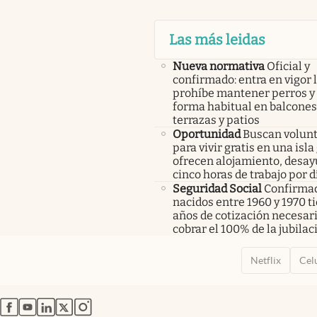
Las más leidas
Nueva normativa
Oficial y
confirmado: entra en vigor l
prohíbe mantener perros y 
forma habitual en balcones
terrazas y patios
Oportunidad
Buscan volunt
para vivir gratis en una isla
ofrecen alojamiento, desay
cinco horas de trabajo por d
Seguridad Social
Confirmad
nacidos entre 1960 y 1970 t
años de cotización necesar
cobrar el 100% de la jubilac
Netflix
Cel
abre en nueva pestaña
abre en nueva pestaña
abre en nueva pestaña
abre en nueva pestaña
abre en nueva pestaña