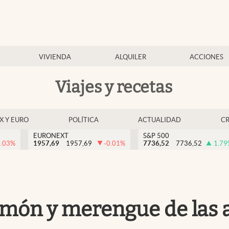
VIVIENDA
ALQUILER
ACCIONES
Viajes y recetas
EX Y EURO
POLÍTICA
ACTUALIDAD
C
EURONEXT
S&P 500
0.03
%
1957,69
1957,69
-0.01
%
7736,52
7736,52
1.79
 limón y merengue de las 