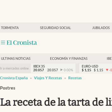
Últimas Noticias
TORMENTA
SEGURIDAD SOCIAL
JUBILADOS
Economía y finanzas
Política
Actualidad
Criptomonedas
ULTIMAS NOTICIAS
ECONOMÍA Y FINANZAS
IB
IBEX 35
EURO-USD
Ir a mercados online
20.057
20.057
0.00
%
$
1,15
$
1,15
-
Cronista España
Viajes Y Recetas
Recetas
Postres
La receta de la tarta de