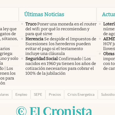
Últimas Noticias
Actua
Truco
Poner una moneda en el router
Loterí
a ley que
del wifi: por qué lo recomiendan y
númer
gatos de
para qué sirve
de ag
, sótanos,
Herencia
Se despide el Impuestos de
AEME
Sucesiones: los herederos pueden
HOY ju
arios
evitar el pago si el testamento
llover
 griega:
incluye una cláusula
Obras
uno y solo
Seguridad Social
Confirmado | Los
import
ía
nacidos en 1960 ya tienen los años de
con to
o | Los
cotización necesarios para cobrar el
de car
ienen los
100% de la jubilación
ios para
ión
ulares
Empleo
SEPE
Precios
Crisis Energetica
Subsidio