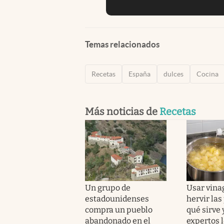
Temas relacionados
Recetas
España
dulces
Cocina
Más noticias de
Recetas
Un grupo de
Usar vina
estadounidenses
hervir las
compra un pueblo
qué sirve 
abandonado en el
expertos 