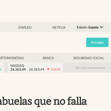
Edición:
España
EMPLEO
NETFLIX
Argentina
Acceder
España
México
RIPTOMONEDAS
BANCA
SEGURIDAD SOCIAL
USA
NASDAQ
Colombia
Ver más cotizaciones
%
26.363,44
26.363,44
-0.83
%
Uruguay
abuelas que no falla