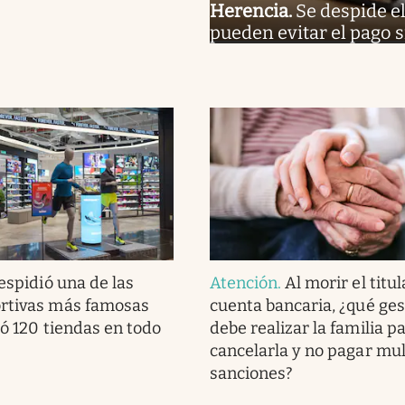
Herencia
.
Se despide e
pueden evitar el pago s
espidió una de las
Atención
.
Al morir el titu
ortivas más famosas
cuenta bancaria, ¿qué ges
ró 120 tiendas en todo
debe realizar la familia p
cancelarla y no pagar mul
sanciones?