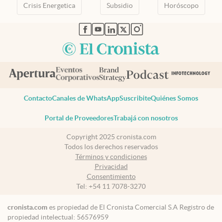
Crisis Energetica
Subsidio
Horóscopo
abre en nueva pestaña
abre en nueva pestaña
abre en nueva pestaña
abre en nueva pestaña
abre en nueva pestaña
Contacto
Canales de WhatsApp
Suscribite
Quiénes Somos
Portal de Proveedores
Trabajá con nosotros
Copyright 2025 cronista.com
Todos los derechos reservados
Términos y condiciones
Privacidad
Consentimiento
Tel:
+54 11 7078-3270
cronista.com
es propiedad de El Cronista Comercial S.A Registro de
propiedad intelectual: 56576959