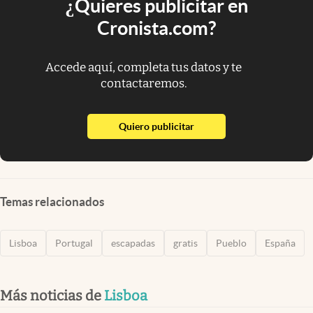
¿Quieres publicitar en
Cronista.com?
Accede aquí, completa tus datos y te
contactaremos.
abre en nueva pestaña
Quiero publicitar
Temas relacionados
Lisboa
Portugal
escapadas
gratis
Pueblo
España
Más noticias de
Lisboa