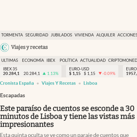
Últimas Noticias
TORMENTA
SEGURIDAD
JUBILADOS
VIVIENDA
ALQUILER
ACCIONE
Economía y finanzas
SOCIAL
Argentina
Viajes y recetas
Política
España
Actualidad
ULTIMAS
ECONOMÍA
IBEX
POLÍTICA
ACTUALIDAD
CRIPTOMONE
México
NOTICIAS
Y
Y
IBEX 35
EURO-USD
EURO
Criptomonedas
20.284,1
20.284,1
1.13
%
$
1,15
$
1,15
-0.09
%
USA
1957
FINANZAS
EURO
Cronista España
Viajes Y Recetas
Lisboa
Colombia
España
Uruguay
Escapadas
Este paraíso de cuentos se esconde a 30
minutos de Lisboa y tiene las vistas más
impresionantes
Esta quinta oculta se ve como un paraje de cuentos que