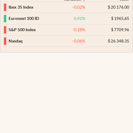
-0,02
%
$
20.176,00
Ibex 35 Index
0,41
%
$
1965,65
Euronext 100 ID
-0,18
%
$
7709,96
S&P 500 Index
-0,06
%
$
26.348,35
Nasdaq