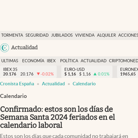
Últimas Noticias
TORMENTA
SEGURIDAD
JUBILADOS
VIVIENDA
ALQUILER
ACCIONE
Economía y finanzas
SOCIAL
Argentina
Actualidad
Política
España
Actualidad
ULTIMAS
ECONOMÍA
IBEX
POLÍTICA
ACTUALIDAD
CRIPTOMONE
México
NOTICIAS
Y
Y
IBEX 35
EURO-USD
EURONE
Criptomonedas
20.176
20.176
-0.02
%
$
1,16
$
1,16
0.01
%
USA
1965,65
FINANZAS
EURO
Cronista España
Actualidad
Calendario
Colombia
España
Uruguay
Calendario
Confirmado: estos son los días de
Semana Santa 2024 feriados en el
calendario laboral
Estos son los días que cada comunidad no trabajará en