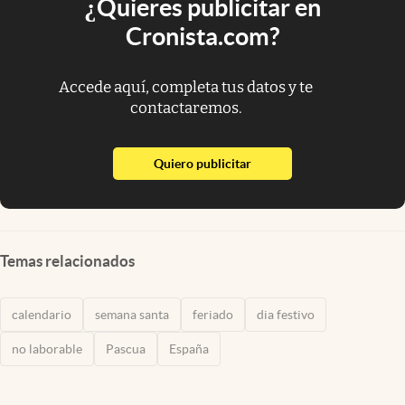
¿Quieres publicitar en
Cronista.com?
Accede aquí, completa tus datos y te
contactaremos.
abre en nueva pestaña
Quiero publicitar
Temas relacionados
calendario
semana santa
feriado
dia festivo
no laborable
Pascua
España