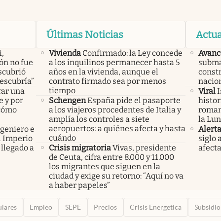
Últimas Noticias
Actua
i,
Vivienda
Confirmado: la Ley concede
Avanc
lón no fue
a los inquilinos permanecer hasta 5
subma
scubrió
años en la vivienda, aunque el
constr
descubría”
contrato firmado sea por menos
nacio
tiempo
rar una
Viral
I
e y por
Schengen
España pide el pasaporte
histor
 cómo
a los viajeros procedentes de Italia y
roman
amplía los controles a siete
la Lun
aeropuertos: a quiénes afecta y hasta
ngeniero e
Alert
cuándo
el Imperio
siglo 
llegado a
Crisis migratoria
Vivas, presidente
afecta
de Ceuta, cifra entre 8.000 y 11.000
los migrantes que siguen en la
ciudad y exige su retorno: “Aquí no va
a haber papeles”
ulares
Empleo
SEPE
Precios
Crisis Energetica
Subsidio