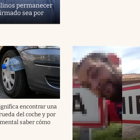
uilinos permanecer
firmado sea por
ignifica encontrar una
 rueda del coche y por
amental saber cómo