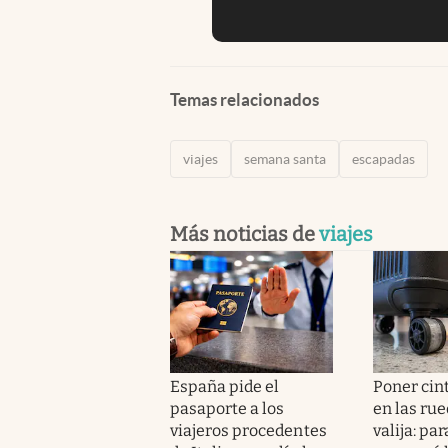
Temas relacionados
viajes
semana santa
escapadas
Más noticias de
viajes
España pide el
Poner cin
pasaporte a los
en las rue
viajeros procedentes
valija: pa