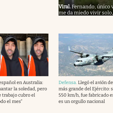
Viral
.
Fernando, único 
me da miedo vivir solo
español en Australia:
Defensa
.
Llegó el avión d
guantar la soledad, pero
más grande del Ejército: 
 trabajo cubro el
550 km/h, fue fabricado en
odo el mes”
es un orgullo nacional