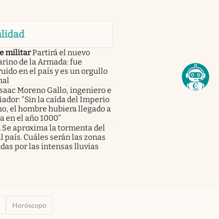
lidad
e militar
Partirá el nuevo
rino de la Armada: fue
uido en el país y es un orgullo
nal
saac Moreno Gallo, ingeniero e
iador: “Sin la caída del Imperio
o, el hombre hubiera llegado a
a en el año 1000”
a
Se aproxima la tormenta del
al país. Cuáles serán las zonas
das por las intensas lluvias
Horóscopo