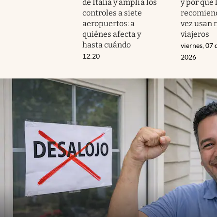
de Italia y amplía los
y por qué 
controles a siete
recomien
aeropuertos: a
vez usan 
quiénes afecta y
viajeros
hasta cuándo
viernes, 07 
12:20
2026