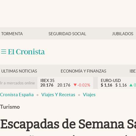
Últimas Noticias
TORMENTA
SEGURIDAD SOCIAL
JUBILADOS
Economía y finanzas
Política
Actualidad
Criptomonedas
ULTIMAS NOTICIAS
ECONOMÍA Y FINANZAS
IB
IBEX 35
EURO-USD
Ir a mercados online
20.176
20.176
-0.02
%
$
1,16
$
1,16
0
Cronista España
Viajes Y Recetas
Viajes
Turismo
Escapadas de Semana San