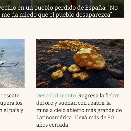
vecino en un pueblo perdido de España: “No
, me da miedo que el pueblo desaparezca”
e rescate
Descubrimiento
.
Regresa la fiebre
supera los
del oro y sueñan con reabrir la
 el país y
mina a cielo abierto más grande de
Latinoamérica. Llevá más de 30
años cerrada