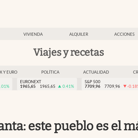
VIVIENDA
ALQUILER
ACCIONES
Viajes y recetas
EX Y EURO
POLÍTICA
ACTUALIDAD
C
EURONEXT
S&P 500
.01
%
1965,65
1965,65
0.41
%
7709,96
7709,96
-0.18
ta: este pueblo es el m