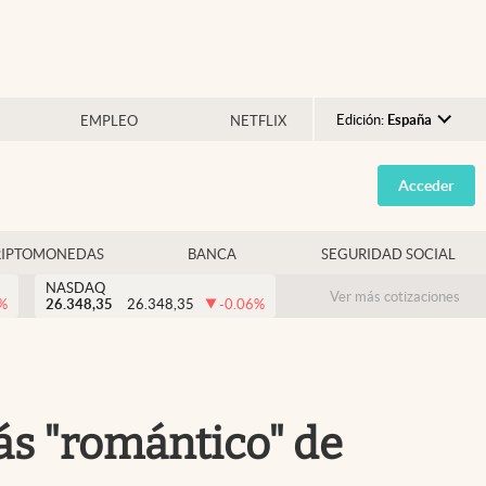
Edición:
España
EMPLEO
NETFLIX
Argentina
Acceder
España
México
RIPTOMONEDAS
BANCA
SEGURIDAD SOCIAL
USA
NASDAQ
Colombia
Ver más cotizaciones
%
26.348,35
26.348,35
-0.06
%
Uruguay
ás "romántico" de