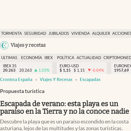
Últimas Noticias
TORMENTA
SEGURIDAD
JUBILADOS
VIVIENDA
ALQUILER
ACCIONE
Economía y finanzas
SOCIAL
Argentina
Viajes y recetas
Política
España
Actualidad
ULTIMAS
ECONOMÍA
IBEX
POLÍTICA
ACTUALIDAD
CRIPTOMONE
México
NOTICIAS
Y
Y
IBEX 35
EURO-USD
EURONE
Criptomonedas
20.263
20.263
1.03
%
$
1,15
$
1,15
-0.04
%
USA
1957,69
FINANZAS
EURO
Cronista España
Viajes Y Recetas
Escapadas
Colombia
España
Uruguay
Propuesta turística
Escapada de verano: esta playa es un
paraíso en la Tierra y no la conoce nadie
Descubre la playa que es un paraíso escondido en la costa
asturiana, lejos de las multitudes y las zonas turísticas.