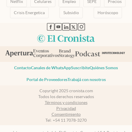
Netflix
Celulares
Empleo
SEPE
Precios
Crisis Energetica
Subsidio
Horóscopo
abre en nueva pestaña
abre en nueva pestaña
abre en nueva pestaña
abre en nueva pestaña
abre en nueva pestaña
Contacto
Canales de WhatsApp
Suscribite
Quiénes Somos
Portal de Proveedores
Trabajá con nosotros
Copyright 2025 cronista.com
Todos los derechos reservados
Términos y condiciones
Privacidad
Consentimiento
Tel:
+54 11 7078-3270