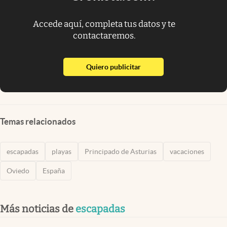
Accede aquí, completa tus datos y te
contactaremos.
abre en nueva pestaña
Quiero publicitar
Temas relacionados
escapadas
playas
Principado de Asturias
vacaciones
Oviedo
España
Más noticias de
escapadas