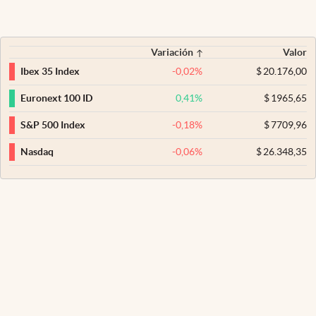
Variación
Valor
-0,02
%
$
20.176,00
Ibex 35 Index
0,41
%
$
1965,65
Euronext 100 ID
-0,18
%
$
7709,96
S&P 500 Index
-0,06
%
$
26.348,35
Nasdaq