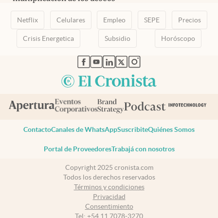
Netflix
Celulares
Empleo
SEPE
Precios
Crisis Energetica
Subsidio
Horóscopo
abre en nueva pestaña
abre en nueva pestaña
abre en nueva pestaña
abre en nueva pestaña
abre en nueva pestaña
Contacto
Canales de WhatsApp
Suscribite
Quiénes Somos
Portal de Proveedores
Trabajá con nosotros
Copyright 2025 cronista.com
Todos los derechos reservados
Términos y condiciones
Privacidad
Consentimiento
Tel:
+54 11 7078-3270