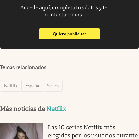
Accede aquí, completa tus datos y te
contactaremos.
abre en nueva pestaña
Quiero publicitar
Temas relacionados
Netflix
España
Series
Más noticias de
Netflix
Las 10 series Netflix más
elegidas por los usuarios durante