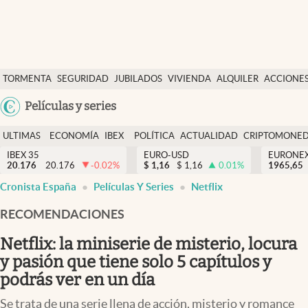
Últimas Noticias
TORMENTA
SEGURIDAD
JUBILADOS
VIVIENDA
ALQUILER
ACCIONE
Economía y finanzas
SOCIAL
Argentina
Películas y series
Política
España
Actualidad
ULTIMAS
ECONOMÍA
IBEX
POLÍTICA
ACTUALIDAD
CRIPTOMONE
México
NOTICIAS
Y
Y
IBEX 35
EURO-USD
EURONE
Criptomonedas
20.176
20.176
-0.02
%
$
1,16
$
1,16
0.01
%
USA
1965,65
FINANZAS
EURO
Cronista España
Películas Y Series
Netflix
Colombia
España
Uruguay
RECOMENDACIONES
Netflix: la miniserie de misterio, locura
y pasión que tiene solo 5 capítulos y
podrás ver en un día
Se trata de una serie llena de acción, misterio y romance