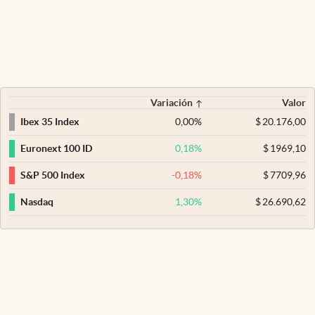
Variación
Valor
0,00
%
$
20.176,00
Ibex 35 Index
0,18
%
$
1969,10
Euronext 100 ID
-0,18
%
$
7709,96
S&P 500 Index
1,30
%
$
26.690,62
Nasdaq