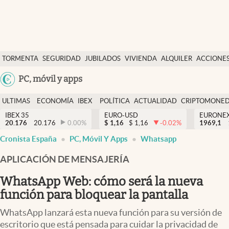
Últimas Noticias
TORMENTA
SEGURIDAD
JUBILADOS
VIVIENDA
ALQUILER
ACCIONE
Economía y finanzas
SOCIAL
Argentina
PC, móvil y apps
Política
España
Actualidad
ULTIMAS
ECONOMÍA
IBEX
POLÍTICA
ACTUALIDAD
CRIPTOMONE
México
NOTICIAS
Y
Y
IBEX 35
EURO-USD
EURONE
Criptomonedas
20.176
20.176
0.00
%
$
1,16
$
1,16
-0.02
%
USA
1969,1
FINANZAS
EURO
Cronista España
PC, Móvil Y Apps
Whatsapp
Colombia
España
Uruguay
APLICACIÓN DE MENSAJERÍA
WhatsApp Web: cómo será la nueva
función para bloquear la pantalla
WhatsApp lanzará esta nueva función para su versión de
escritorio que está pensada para cuidar la privacidad de