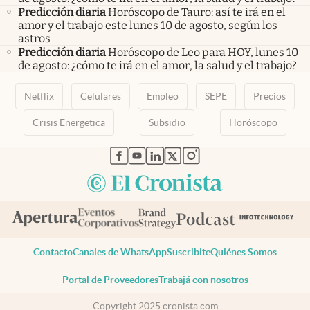
Predicción diaria
Horóscopo de Tauro: así te irá en el
amor y el trabajo este lunes 10 de agosto, según los
astros
Predicción diaria
Horóscopo de Leo para HOY, lunes 10
de agosto: ¿cómo te irá en el amor, la salud y el trabajo?
Netflix
Celulares
Empleo
SEPE
Precios
Crisis Energetica
Subsidio
Horóscopo
abre en nueva pestaña
abre en nueva pestaña
abre en nueva pestaña
abre en nueva pestaña
abre en nueva pestaña
Contacto
Canales de WhatsApp
Suscribite
Quiénes Somos
Portal de Proveedores
Trabajá con nosotros
Copyright 2025 cronista.com