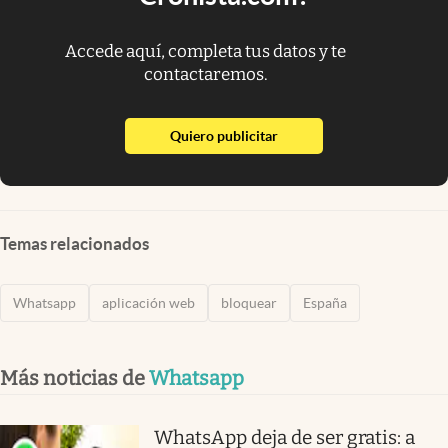
Accede aquí, completa tus datos y te
contactaremos.
abre en nueva pestaña
Quiero publicitar
Temas relacionados
Whatsapp
aplicación web
bloquear
España
Más noticias de
Whatsapp
WhatsApp deja de ser gratis: a