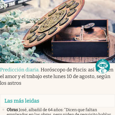
Predicción diaria
.
Horóscopo de Piscis: así te irá en
el amor y el trabajo este lunes 10 de agosto, según
los astros
Las más leidas
Obras
José, albañil de 64 años: “Dicen que faltan
empleados en las obras, pero piden de requisito hablar