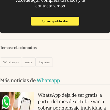
Accede aquí, completa tus datos y te
contactaremos.
abre en nueva pestaña
Quiero publicitar
Temas relacionados
Whatsapp
meta
España
Más noticias de
Whatsapp
WhatsApp deja de ser gratis: a
partir del mes de octubre van a
cobrar por mensaje individual a