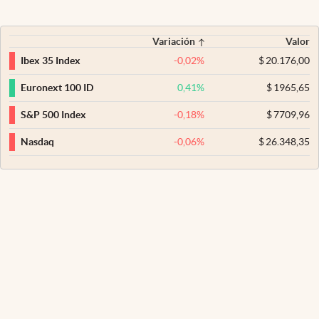
Variación
Valor
-0,02
%
$
20.176,00
Ibex 35 Index
0,41
%
$
1965,65
Euronext 100 ID
-0,18
%
$
7709,96
S&P 500 Index
-0,06
%
$
26.348,35
Nasdaq