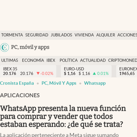
Últimas Noticias
TORMENTA
SEGURIDAD
JUBILADOS
VIVIENDA
ALQUILER
ACCIONE
Economía y finanzas
SOCIAL
Argentina
PC, móvil y apps
Política
España
Actualidad
ULTIMAS
ECONOMÍA
IBEX
POLÍTICA
ACTUALIDAD
CRIPTOMONE
México
NOTICIAS
Y
Y
IBEX 35
EURO-USD
EURONE
Criptomonedas
20.176
20.176
-0.02
%
$
1,16
$
1,16
0.01
%
USA
1965,65
FINANZAS
EURO
Cronista España
PC, Móvil Y Apps
Whatsapp
Colombia
España
Uruguay
APLICACIONES
WhatsApp presenta la nueva función
para comprar y vender que todos
estaban esperando: ¿de qué se trata?
La aplicación perteneciente a Meta sigue sumando