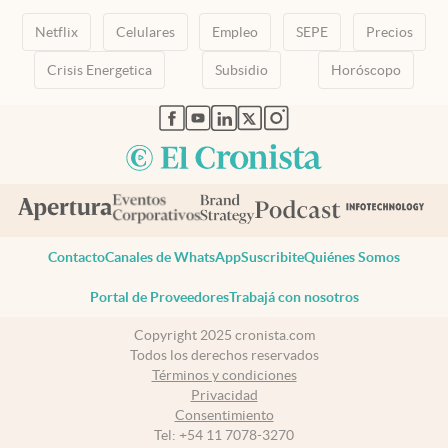
Netflix
Celulares
Empleo
SEPE
Precios
Crisis Energetica
Subsidio
Horóscopo
abre en nueva pestaña
abre en nueva pestaña
abre en nueva pestaña
abre en nueva pestaña
abre en nueva pestaña
Contacto
Canales de WhatsApp
Suscribite
Quiénes Somos
Portal de Proveedores
Trabajá con nosotros
Copyright 2025 cronista.com
Todos los derechos reservados
Términos y condiciones
Privacidad
Consentimiento
Tel:
+54 11 7078-3270