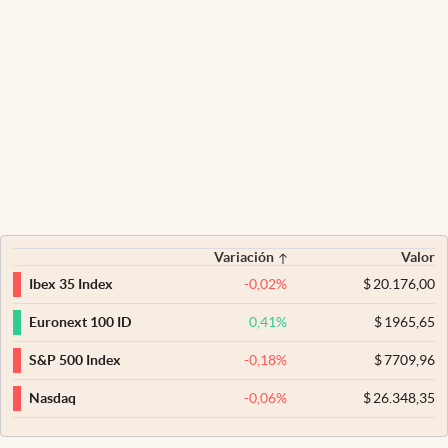
Variación
Valor
-0,02
%
$
20.176,00
Ibex 35 Index
0,41
%
$
1965,65
Euronext 100 ID
-0,18
%
$
7709,96
S&P 500 Index
-0,06
%
$
26.348,35
Nasdaq