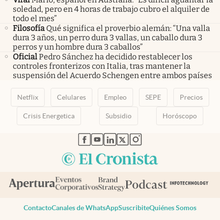
soledad, pero en 4 horas de trabajo cubro el alquiler de
todo el mes”
Filosofía
Qué significa el proverbio alemán: “Una valla
dura 3 años, un perro dura 3 vallas, un caballo dura 3
perros y un hombre dura 3 caballos”
Oficial
Pedro Sánchez ha decidido restablecer los
controles fronterizos con Italia, tras mantener la
suspensión del Acuerdo Schengen entre ambos países
Netflix
Celulares
Empleo
SEPE
Precios
Crisis Energetica
Subsidio
Horóscopo
abre en nueva pestaña
abre en nueva pestaña
abre en nueva pestaña
abre en nueva pestaña
abre en nueva pestaña
Contacto
Canales de WhatsApp
Suscribite
Quiénes Somos