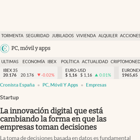
Últimas Noticias
TORMENTA
SEGURIDAD
JUBILADOS
VIVIENDA
ALQUILER
ACCIONE
Economía y finanzas
SOCIAL
Argentina
PC, móvil y apps
Política
España
Actualidad
ULTIMAS
ECONOMÍA
IBEX
POLÍTICA
ACTUALIDAD
CRIPTOMONE
México
NOTICIAS
Y
Y
IBEX 35
EURO-USD
EURONE
Criptomonedas
20.176
20.176
-0.02
%
$
1,16
$
1,16
0.01
%
USA
1965,65
FINANZAS
EURO
Cronista España
PC, Móvil Y Apps
Empresas
Colombia
España
Uruguay
Startup
La innovación digital que está
cambiando la forma en que las
empresas toman decisiones
La toma de decisiones basada en datos es fundamental