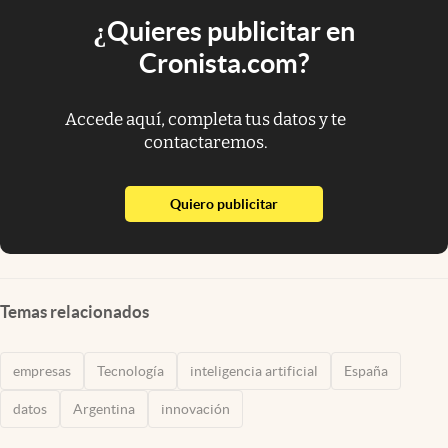
¿Quieres publicitar en
Cronista.com?
Accede aquí, completa tus datos y te
contactaremos.
abre en nueva pestaña
Quiero publicitar
Temas relacionados
empresas
Tecnología
inteligencia artificial
España
datos
Argentina
innovación