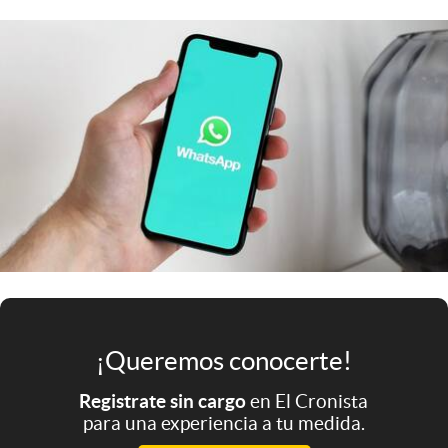
Infotechnology
Clase
Clima
Mundial 2026
Eventos Corporativos
El Cronista Studio
Mediakit
abre en nueva pestaña
Argentina
¡Queremos conocerte!
Registrate sin cargo
en El Cronista
para una experiencia a tu medida.