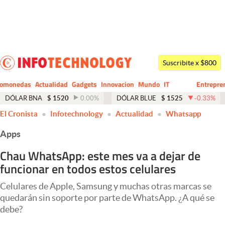
Últimas noticias
Dólar
Suscribite x $800
Members
tomonedas
Actualidad
Gadgets
Innovacion
Mundo
IT
Entrepre
CIO
Business
Economía y Política
DÓLAR BNA
$
1520
0.00
%
DÓLAR BLUE
$
1525
-0.33
%
El Cronista
Infotechnology
Actualidad
Whatsapp
Finanzas y Mercados
Apps
Mercados Online
Chau WhatsApp: este mes va a dejar de
Negocios
funcionar en todos estos celulares
Columnistas
Celulares de Apple, Samsung y muchas otras marcas se
Otras secciones
quedarán sin soporte por parte de WhatsApp. ¿A qué se
debe?
Apertura