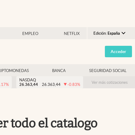
Edición:
España
EMPLEO
NETFLIX
Argentina
Acceder
España
México
RIPTOMONEDAS
BANCA
SEGURIDAD SOCIAL
USA
NASDAQ
Colombia
Ver más cotizaciones
.17
%
26.363,44
26.363,44
-0.83
%
Uruguay
r todo el catalogo