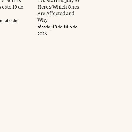
de Netflix
TVs Starting July 31
 este 19 de
Here’s Which Ones
Are Affected and
Why
e Julio de
sábado, 18 de Julio de
2026