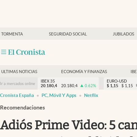
Últimas Noticias
TORMENTA
SEGURIDAD SOCIAL
JUBILADOS
Economía y finanzas
Política
Actualidad
Criptomonedas
ULTIMAS NOTICIAS
ECONOMÍA Y FINANZAS
IB
IBEX 35
EURO-USD
Ir a mercados online
20.180,4
20.180,4
0.62
%
$
1,15
$
1,15
Cronista España
PC, Móvil Y Apps
Netflix
Recomendaciones
Adiós Prime Video: 5 can