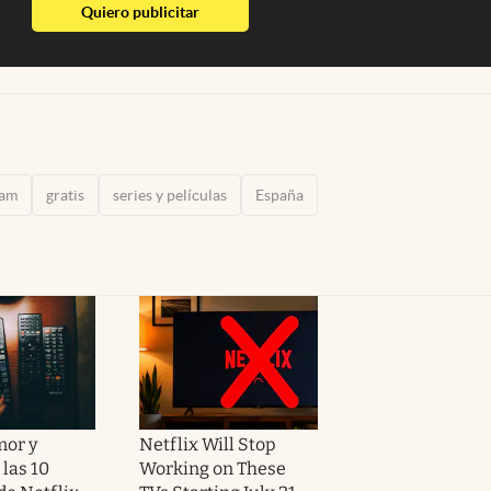
abre en nueva pestaña
Quiero publicitar
ram
gratis
series y películas
España
mor y
Netflix Will Stop
las 10
Working on These