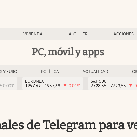
VIVIENDA
ALQUILER
ACCIONES
PC, móvil y apps
EX Y EURO
POLÍTICA
ACTUALIDAD
C
EURONEXT
S&P 500
0.00
%
1957,69
1957,69
-0.01
%
7723,55
7723,55
-0
ales de Telegram para ve