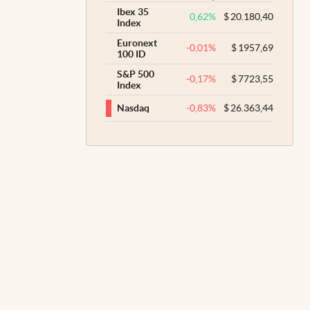
Ibex 35
0,62
%
$
20.180,40
Index
Euronext
-0,01
%
$
1957,69
100 ID
S&P 500
-0,17
%
$
7723,55
Index
-0,83
%
$
26.363,44
Nasdaq