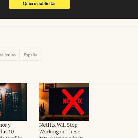
abre en nueva pestaña
Quiero publicitar
películas
España
mor y
Netflix Will Stop
las 10
Working on These