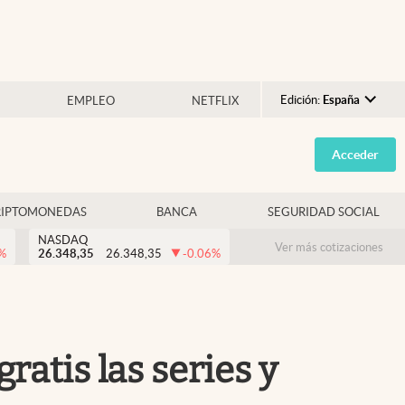
Edición:
España
EMPLEO
NETFLIX
Argentina
Acceder
España
México
RIPTOMONEDAS
BANCA
SEGURIDAD SOCIAL
USA
NASDAQ
Colombia
Ver más cotizaciones
%
26.348,35
26.348,35
-0.06
%
Uruguay
ratis las series y