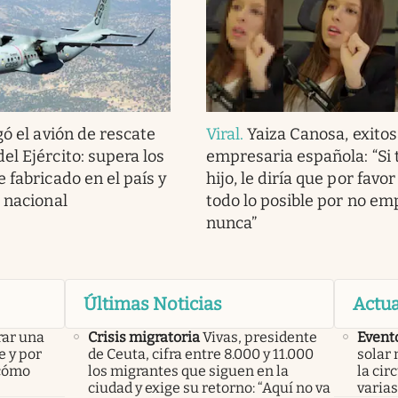
gó el avión de rescate
Viral
.
Yaiza Canosa, exito
el Ejército: supera los
empresaria española: “Si 
 fabricado en el país y
hijo, le diría que por favo
o nacional
todo lo posible por no e
nunca”
Últimas Noticias
Actua
rar una
Crisis migratoria
Vivas, presidente
Event
e y por
de Ceuta, cifra entre 8.000 y 11.000
solar 
 cómo
los migrantes que siguen en la
la cir
ciudad y exige su retorno: “Aquí no va
varias