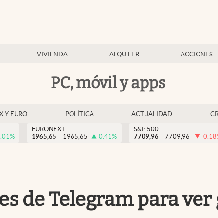
VIVIENDA
ALQUILER
ACCIONES
PC, móvil y apps
EX Y EURO
POLÍTICA
ACTUALIDAD
C
EURONEXT
S&P 500
.01
%
1965,65
1965,65
0.41
%
7709,96
7709,96
-0.18
les de Telegram para ver g