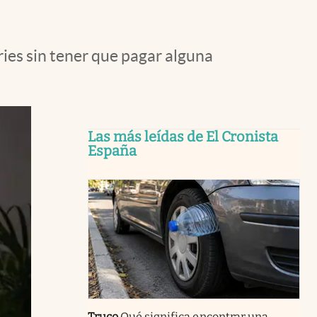
ries sin tener que pagar alguna
Las más leídas de El Cronista
España
Truco
Qué significa encontrar una