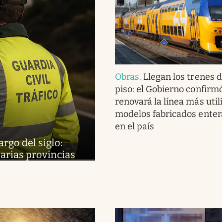
Obras
.
Llegan los trenes 
piso: el Gobierno confirm
renovará la línea más uti
modelos fabricados ente
en el país
argo del siglo:
varias provincias