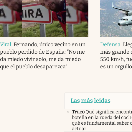
Viral
.
Fernando, único vecino en un
Defensa
.
Lle
pueblo perdido de España: “No me
más grande d
da miedo vivir solo, me da miedo
550 km/h, fue
que el pueblo desaparezca”
es un orgull
Las más leidas
Truco
Qué significa encont
botella en la rueda del coch
qué es fundamental saber
actuar