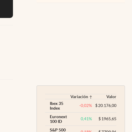
Variación
Valor
Ibex 35
-0,02
%
$
20.176,00
Index
Euronext
0,41
%
$
1965,65
100 ID
S&P 500