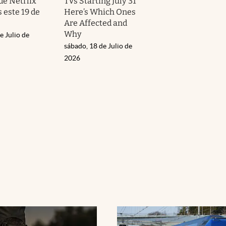
de Netflix
TVs Starting July 31
 este 19 de
Here’s Which Ones
Are Affected and
Why
e Julio de
sábado, 18 de Julio de
2026