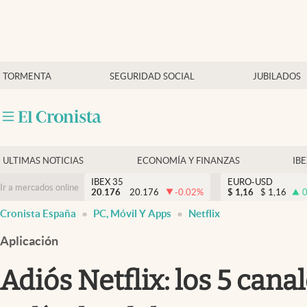
Últimas Noticias
TORMENTA
SEGURIDAD SOCIAL
JUBILADOS
Economía y finanzas
Política
Actualidad
Criptomonedas
ULTIMAS NOTICIAS
ECONOMÍA Y FINANZAS
IB
IBEX 35
EURO-USD
Ir a mercados online
20.176
20.176
-0.02
%
$
1,16
$
1,16
0
Cronista España
PC, Móvil Y Apps
Netflix
Aplicación
Adiós Netflix: los 5 cana