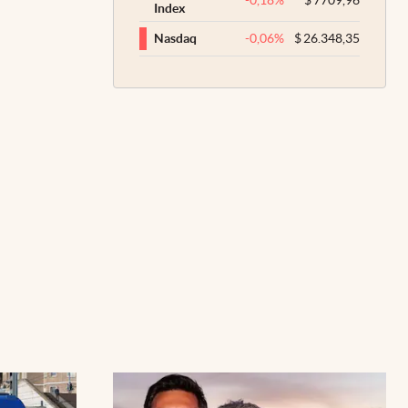
-0,18
%
$
7709,96
Index
-0,06
%
$
26.348,35
Nasdaq