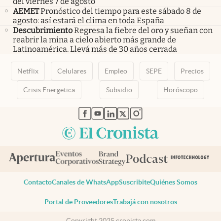
del viernes 7 de agosto
AEMET
Pronóstico del tiempo para este sábado 8 de
agosto: así estará el clima en toda España
Descubrimiento
Regresa la fiebre del oro y sueñan con
reabrir la mina a cielo abierto más grande de
Latinoamérica. Llevá más de 30 años cerrada
Netflix
Celulares
Empleo
SEPE
Precios
Crisis Energetica
Subsidio
Horóscopo
abre en nueva pestaña
abre en nueva pestaña
abre en nueva pestaña
abre en nueva pestaña
abre en nueva pestaña
Contacto
Canales de WhatsApp
Suscribite
Quiénes Somos
Portal de Proveedores
Trabajá con nosotros
Copyright 2025 cronista.com