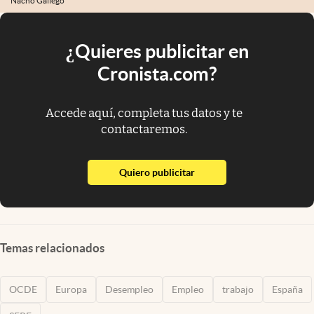
Nacho Gallego
¿Quieres publicitar en
Cronista.com?
Accede aquí, completa tus datos y te
contactaremos.
abre en nueva pestaña
Quiero publicitar
Temas relacionados
OCDE
Europa
Desempleo
Empleo
trabajo
España