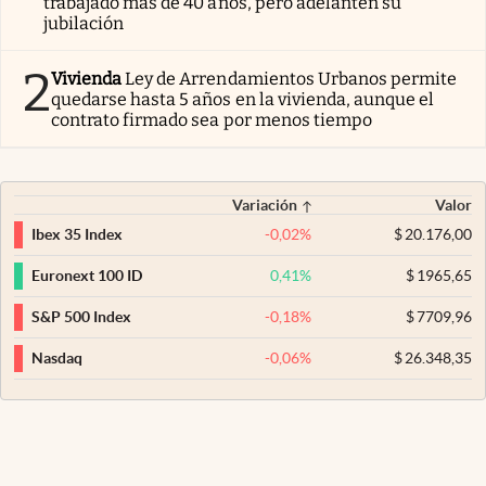
trabajado más de 40 años, pero adelanten su
jubilación
2
Vivienda
Ley de Arrendamientos Urbanos permite
quedarse hasta 5 años en la vivienda, aunque el
contrato firmado sea por menos tiempo
Variación
Valor
-0,02
%
$
20.176,00
Ibex 35 Index
0,41
%
$
1965,65
Euronext 100 ID
-0,18
%
$
7709,96
S&P 500 Index
-0,06
%
$
26.348,35
Nasdaq