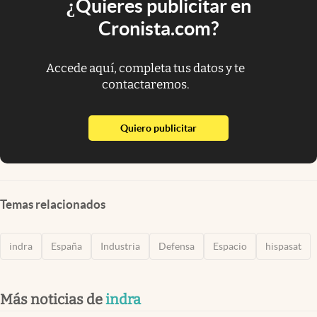
¿Quieres publicitar en
Cronista.com?
Accede aquí, completa tus datos y te
contactaremos.
abre en nueva pestaña
Quiero publicitar
Temas relacionados
indra
España
Industria
Defensa
Espacio
hispasat
Más noticias de
indra