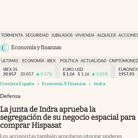
Últimas Noticias
TORMENTA
SEGURIDAD
JUBILADOS
VIVIENDA
ALQUILER
ACCIONE
Economía y finanzas
SOCIAL
Argentina
Economía y finanzas
Política
España
Actualidad
ULTIMAS
ECONOMÍA
IBEX
POLÍTICA
ACTUALIDAD
CRIPTOMONE
México
NOTICIAS
Y
Y
IBEX 35
EURO-USD
EURONEX
Criptomonedas
20.057
20.057
0.17
%
$
1,16
$
1,16
0.05
%
1957,93
USA
FINANZAS
EURO
Cronista España
Economía Y Finanzas
Indra
Colombia
España
Uruguay
Defensa
La junta de Indra aprueba la
segregación de su negocio espacial para
comprar Hispasat
Los accionistas también acordaron otorgar poderes