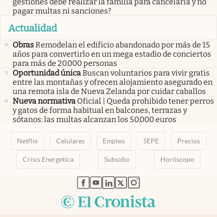
gestiones debe realizar la familia para cancelarla y no
pagar multas ni sanciones?
Actualidad
Obras
Remodelan el edificio abandonado por más de 15
años para convertirlo en un mega estadio de conciertos
para más de 20.000 personas
Oportunidad única
Buscan voluntarios para vivir gratis
entre las montañas y ofrecen alojamiento asegurado en
una remota isla de Nueva Zelanda por cuidar caballos
Nueva normativa
Oficial | Queda prohibido tener perros
y gatos de forma habitual en balcones, terrazas y
sótanos: las multas alcanzan los 50.000 euros
Netflix
Celulares
Empleo
SEPE
Precios
Crisis Energetica
Subsidio
Horóscopo
abre en nueva pestaña
abre en nueva pestaña
abre en nueva pestaña
abre en nueva pestaña
abre en nueva pestaña