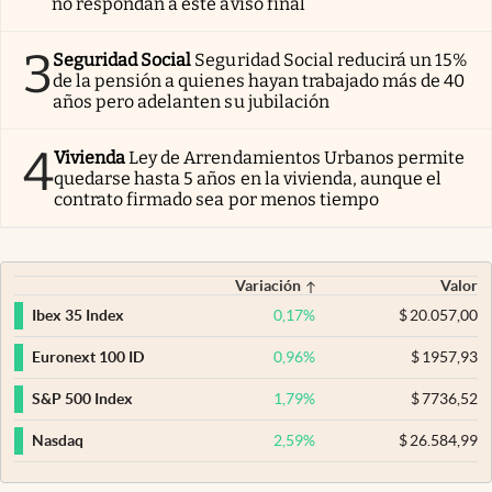
no respondan a este aviso final
3
Seguridad Social
Seguridad Social reducirá un 15%
de la pensión a quienes hayan trabajado más de 40
años pero adelanten su jubilación
4
Vivienda
Ley de Arrendamientos Urbanos permite
quedarse hasta 5 años en la vivienda, aunque el
contrato firmado sea por menos tiempo
Variación
Valor
0,17
%
$
20.057,00
Ibex 35 Index
0,96
%
$
1957,93
Euronext 100 ID
1,79
%
$
7736,52
S&P 500 Index
2,59
%
$
26.584,99
Nasdaq