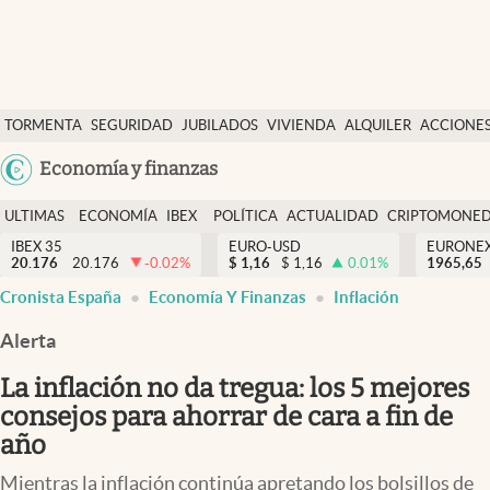
Últimas Noticias
TORMENTA
SEGURIDAD
JUBILADOS
VIVIENDA
ALQUILER
ACCIONE
Economía y finanzas
SOCIAL
Argentina
Economía y finanzas
Política
España
Actualidad
ULTIMAS
ECONOMÍA
IBEX
POLÍTICA
ACTUALIDAD
CRIPTOMONE
México
NOTICIAS
Y
Y
IBEX 35
EURO-USD
EURONE
Criptomonedas
20.176
20.176
-0.02
%
$
1,16
$
1,16
0.01
%
USA
1965,65
FINANZAS
EURO
Cronista España
Economía Y Finanzas
Inflación
Colombia
España
Uruguay
Alerta
La inflación no da tregua: los 5 mejores
consejos para ahorrar de cara a fin de
año
Mientras la inflación continúa apretando los bolsillos de