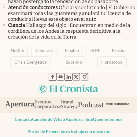
hayan postergado la renovación de su pasaporte
Atención conductores
Oficial y confirmado | El Gobierno
examinará todas las guanteras y anulará tu licencia de
conducir si llevas este objeto en el auto
Ciencia
Hallazgo del siglo | Encuentran en medio de la
cordillera de los Andes la respuesta definitiva a la
creación de la vida en la Tierra
Netflix
Celulares
Empleo
SEPE
Precios
Crisis Energetica
Subsidio
Horóscopo
abre en nueva pestaña
abre en nueva pestaña
abre en nueva pestaña
abre en nueva pestaña
abre en nueva pestaña
Contacto
Canales de WhatsApp
Suscribite
Quiénes Somos
Portal de Proveedores
Trabajá con nosotros