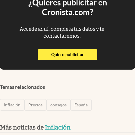
¿Quieres publicitar en
Cronista.com?
Accede aquí, completa tus datos y te
contactaremos.
abre en nueva pestaña
Quiero publicitar
Temas relacionados
Inflación
Precios
consejos
España
Más noticias de
Inflación