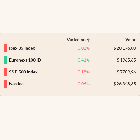
Variación
Valor
-0,02
%
$
20.176,00
Ibex 35 Index
0,41
%
$
1965,65
Euronext 100 ID
-0,18
%
$
7709,96
S&P 500 Index
-0,06
%
$
26.348,35
Nasdaq