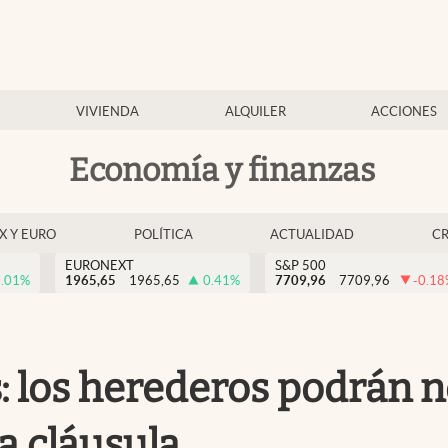
VIVIENDA
ALQUILER
ACCIONES
Economía y finanzas
EX Y EURO
POLÍTICA
ACTUALIDAD
C
EURONEXT
S&P 500
.01
%
1965,65
1965,65
0.41
%
7709,96
7709,96
-0.18
 los herederos podrán no
a cláusula