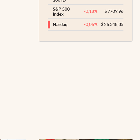
S&P 500
-0,18
%
$
7709,96
Index
-0,06
%
$
26.348,35
Nasdaq