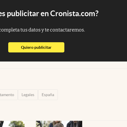
s publicitar en Cronista.com?
completa tus datos y te contactaremos.
abre en nueva pestaña
Quiero publicitar
stamento
Legales
España