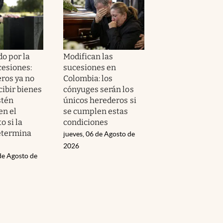
o por la
Modifican las
cesiones:
sucesiones en
eros ya no
Colombia: los
cibir bienes
cónyuges serán los
stén
únicos herederos si
en el
se cumplen estas
 si la
condiciones
determina
jueves, 06 de Agosto de
2026
de Agosto de