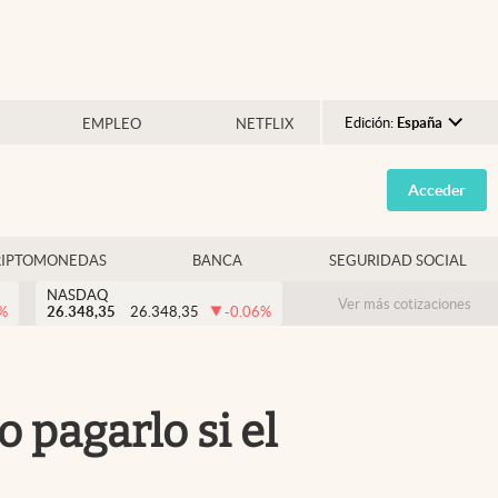
Edición:
España
EMPLEO
NETFLIX
Argentina
Acceder
España
México
RIPTOMONEDAS
BANCA
SEGURIDAD SOCIAL
USA
NASDAQ
Colombia
Ver más cotizaciones
%
26.348,35
26.348,35
-0.06
%
Uruguay
 pagarlo si el