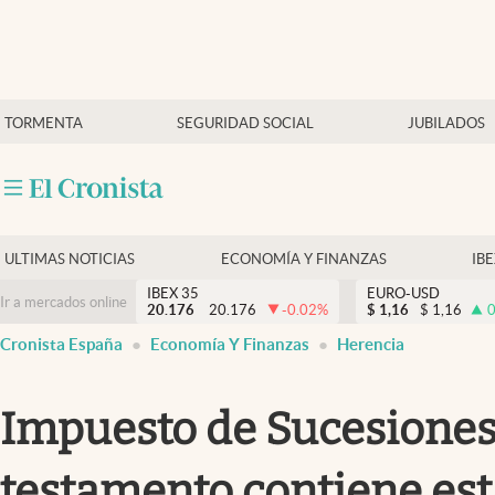
Últimas Noticias
TORMENTA
SEGURIDAD SOCIAL
JUBILADOS
Economía y finanzas
Política
Actualidad
Criptomonedas
ULTIMAS NOTICIAS
ECONOMÍA Y FINANZAS
IB
IBEX 35
EURO-USD
Ir a mercados online
20.176
20.176
-0.02
%
$
1,16
$
1,16
0
Cronista España
Economía Y Finanzas
Herencia
Impuesto de Sucesiones:
testamento contiene est