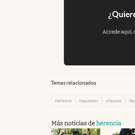
¿Quiere
Accede aquí, 
Temas relacionados
herencia
impuestos
clausula
te
Más noticias de
herencia