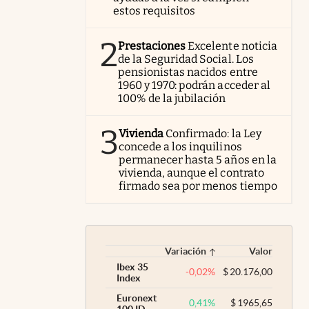
estos requisitos
2
Prestaciones
Excelente noticia
de la Seguridad Social. Los
pensionistas nacidos entre
1960 y 1970: podrán acceder al
100% de la jubilación
3
Vivienda
Confirmado: la Ley
concede a los inquilinos
permanecer hasta 5 años en la
vivienda, aunque el contrato
firmado sea por menos tiempo
Variación
Valor
Ibex 35
-0,02
%
$
20.176,00
Index
Euronext
0,41
%
$
1965,65
100 ID