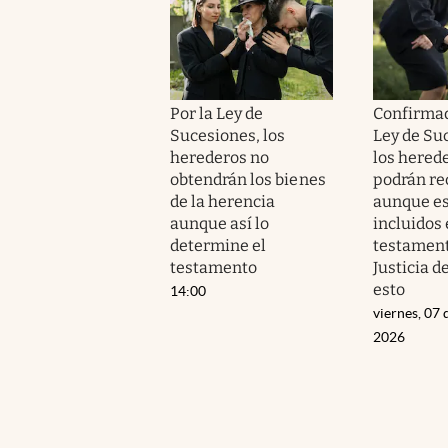
Por la Ley de
Confirmad
Sucesiones, los
Ley de Su
herederos no
los hered
obtendrán los bienes
podrán re
de la herencia
aunque e
aunque así lo
incluidos 
determine el
testamento
testamento
Justicia 
esto
14:00
viernes, 07 
2026