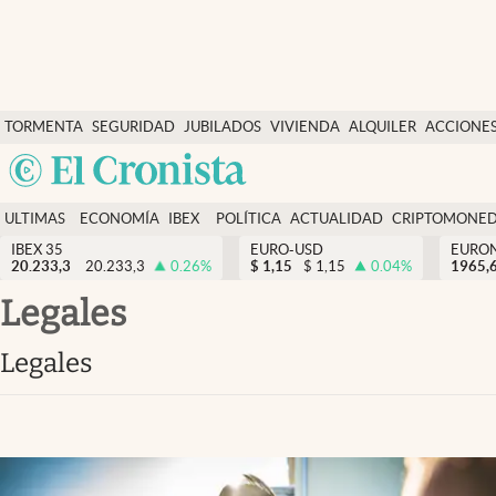
Últimas Noticias
TORMENTA
SEGURIDAD
JUBILADOS
VIVIENDA
ALQUILER
ACCIONE
Economía y finanzas
SOCIAL
Argentina
Política
España
Actualidad
ULTIMAS
ECONOMÍA
IBEX
POLÍTICA
ACTUALIDAD
CRIPTOMONE
México
NOTICIAS
Y
Y
IBEX 35
EURO-USD
EURO
Criptomonedas
20.233,3
20.233,3
0.26
%
$
1,15
$
1,15
0.04
%
USA
1965,
FINANZAS
EURO
Colombia
Legales
España
Uruguay
Legales