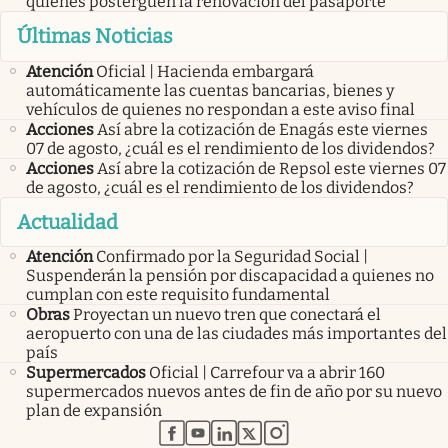
quienes posterguen la renovación del pasaporte
Últimas Noticias
Atención
Oficial | Hacienda embargará
automáticamente las cuentas bancarias, bienes y
vehículos de quienes no respondan a este aviso final
Acciones
Así abre la cotización de Enagás este viernes
07 de agosto, ¿cuál es el rendimiento de los dividendos?
Acciones
Así abre la cotización de Repsol este viernes 07
de agosto, ¿cuál es el rendimiento de los dividendos?
Actualidad
Atención
Confirmado por la Seguridad Social |
Suspenderán la pensión por discapacidad a quienes no
cumplan con este requisito fundamental
Obras
Proyectan un nuevo tren que conectará el
aeropuerto con una de las ciudades más importantes del
país
Supermercados
Oficial | Carrefour va a abrir 160
supermercados nuevos antes de fin de año por su nuevo
plan de expansión
abre en nueva pestaña
abre en nueva pestaña
abre en nueva pestaña
abre en nueva pestaña
abre en nueva pestaña