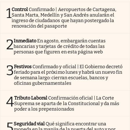
1
Control
Confirmado | Aeropuertos de Cartagena,
Santa Marta, Medellín y San Andrés anularán el
ingreso de ciudadanos que hayan postergado la
renovación del pasaporte
2
Inmediato
En agosto, embargarán cuentas
bancarias y tarjetas de crédito de todas las
personas que figuren en esta página web
3
Festivos
Confirmado y oficial | El Gobierno decretó
feriado para el próximo lunes y habrá un nuevo fin
de semana largo: cierran escuelas, bancos y
oficinas gubernamentales
4
Tributo Laboral
Confirmación oficial | La Corte
Suprema se aparta de la Constitucional y da más
poder a los prepensionados
5
Seguridad vial
Qué significa encontrar una
moneda en la manija de la puerta del auto y por