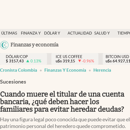
Finanzas y economía
ÚLTIMAS
FINANZA Y
DÓLAR Y
ACTUALIDAD
SALUD Y
TIEMP
Salud y nutrición
NOTICIAS
ECONOMÍA
MERCADOS
NUTRICIÓN
LIBRE
Argentina
Finanzas y economía
Vida espiritual
España
Actualidad
DÓLAR/COP
ICE US COFFEE
BITCOIN USD
$
3157,43
0.13
%
u$s
319,15
-0.96
%
u$s
México
64.927,1
Tiempo libre
Cronista Colombia
Finanzas Y Economía
Herencia
USA
Dólar y mercados
Colombia
Sucesiones
Uruguay
Curiosidades
Cuando muere el titular de una cuenta
bancaria, ¿qué deben hacer los
Colombia
familiares para evitar heredar deudas?
Hay una figura legal poco conocida que puede evitar que el
patrimonio personal del heredero quede comprometido.