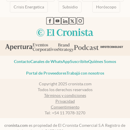
Crisis Energetica
Subsidio
Horóscopo
abre en nueva pestaña
abre en nueva pestaña
abre en nueva pestaña
abre en nueva pestaña
abre en nueva pestaña
Contacto
Canales de WhatsApp
Suscribite
Quiénes Somos
Portal de Proveedores
Trabajá con nosotros
Copyright 2025 cronista.com
Todos los derechos reservados
Términos y condiciones
Privacidad
Consentimiento
Tel:
+54 11 7078-3270
cronista.com
es propiedad de El Cronista Comercial S.A Registro de