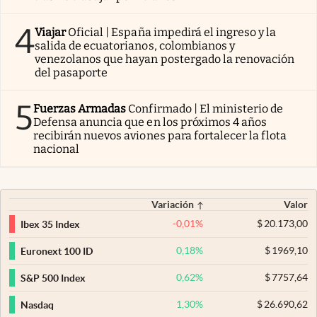
4
Viajar
Oficial | España impedirá el ingreso y la
salida de ecuatorianos, colombianos y
venezolanos que hayan postergado la renovación
del pasaporte
5
Fuerzas Armadas
Confirmado | El ministerio de
Defensa anuncia que en los próximos 4 años
recibirán nuevos aviones para fortalecer la flota
nacional
Variación
Valor
-0,01
%
$
20.173,00
Ibex 35 Index
0,18
%
$
1969,10
Euronext 100 ID
0,62
%
$
7757,64
S&P 500 Index
1,30
%
$
26.690,62
Nasdaq