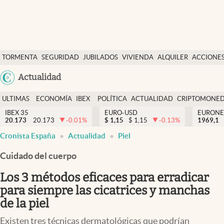
Últimas Noticias
TORMENTA
SEGURIDAD
JUBILADOS
VIVIENDA
ALQUILER
ACCIONE
Economía y finanzas
SOCIAL
Argentina
Actualidad
Política
España
Actualidad
ULTIMAS
ECONOMÍA
IBEX
POLÍTICA
ACTUALIDAD
CRIPTOMONE
México
NOTICIAS
Y
Y
IBEX 35
EURO-USD
EURONE
Criptomonedas
20.173
20.173
-0.01
%
$
1,15
$
1,15
-0.13
%
USA
1969,1
FINANZAS
EURO
Cronista España
Actualidad
Piel
Colombia
España
Uruguay
Cuidado del cuerpo
Los 3 métodos eficaces para erradicar
para siempre las cicatrices y manchas
de la piel
Existen tres técnicas dermatológicas que podrían