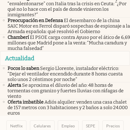
“envalentonarse” con Italia tras la crisis en Ceuta: “¿Por
qué no lo hace con el país de donde vinieron los
inmigrantes?”
Preocupación en Defensa
El desembarco de la china
SAIC Motor en Ferrol disparó sospechas de espionaje a la
Armada española: qué resolvió el Gobierno
Chamberí
El PSOE carga contra Ayuso por el ático de 6,69
millones que Madrid pone a la venta: “Mucha caradura y
mucha falsedad”
Actualidad
Pocos lo saben
Sergio Llorente, instalador eléctrico:
“Dejar el ventilador encendido durante 8 horas cuesta
solo unos 2 céntimos por noche”
Alerta
Se aproxima el diluvio del año: 48 horas de
tormentas con granizo y fuertes lluvias con ráfagas de
viento
Oferta imbatible
Adiós alquiler: venden una casa chalet
de 157 metros con 3 habitaciones y 2 baños a solo 24.000
euros
Netflix
Celulares
Empleo
SEPE
Precios