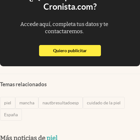
Cronista.com?
Accede aquí, completa tus datos y te
contactaremos.
abre en nueva pestaña
Quiero publicitar
Temas relacionados
piel
mancha
nautbresultadoesp
cuidado de la piel
España
Más noticias de
piel