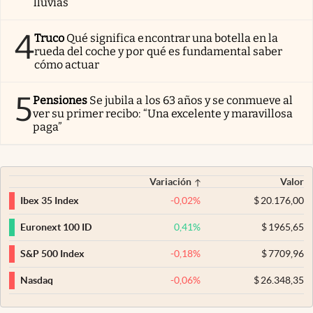
lluvias
4
Truco
Qué significa encontrar una botella en la
rueda del coche y por qué es fundamental saber
cómo actuar
5
Pensiones
Se jubila a los 63 años y se conmueve al
ver su primer recibo: “Una excelente y maravillosa
paga”
Variación
Valor
-0,02
%
$
20.176,00
Ibex 35 Index
0,41
%
$
1965,65
Euronext 100 ID
-0,18
%
$
7709,96
S&P 500 Index
-0,06
%
$
26.348,35
Nasdaq