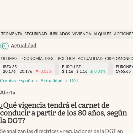
Últimas Noticias
TORMENTA
SEGURIDAD
JUBILADOS
VIVIENDA
ALQUILER
ACCIONE
Economía y finanzas
SOCIAL
Argentina
Actualidad
Política
España
Actualidad
ULTIMAS
ECONOMÍA
IBEX
POLÍTICA
ACTUALIDAD
CRIPTOMONE
México
NOTICIAS
Y
Y
IBEX 35
EURO-USD
EURONE
Criptomonedas
20.176
20.176
-0.02
%
$
1,16
$
1,16
0.01
%
USA
1965,65
FINANZAS
EURO
Cronista España
Actualidad
DGT
Colombia
España
Uruguay
Alerta
¿Qué vigencia tendrá el carnet de
conducir a partir de los 80 años, según
la DGT?
Se analizan las directrices y regulaciones de la DGT en