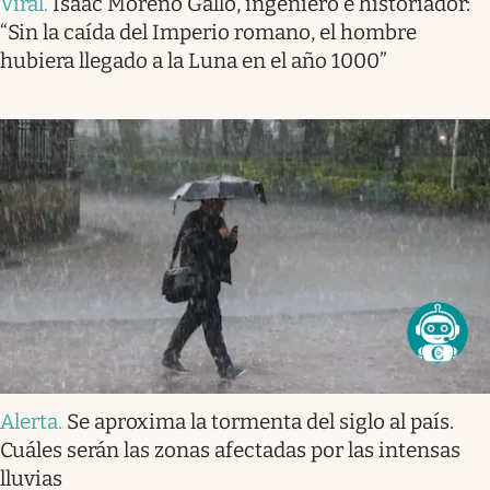
Viral
.
Isaac Moreno Gallo, ingeniero e historiador:
“Sin la caída del Imperio romano, el hombre
hubiera llegado a la Luna en el año 1000”
Alerta
.
Se aproxima la tormenta del siglo al país.
Cuáles serán las zonas afectadas por las intensas
lluvias