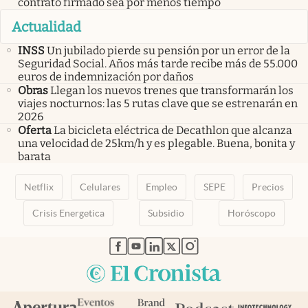
contrato firmado sea por menos tiempo
Actualidad
INSS
Un jubilado pierde su pensión por un error de la
Seguridad Social. Años más tarde recibe más de 55.000
euros de indemnización por daños
Obras
Llegan los nuevos trenes que transformarán los
viajes nocturnos: las 5 rutas clave que se estrenarán en
2026
Oferta
La bicicleta eléctrica de Decathlon que alcanza
una velocidad de 25km/h y es plegable. Buena, bonita y
barata
Netflix
Celulares
Empleo
SEPE
Precios
Crisis Energetica
Subsidio
Horóscopo
abre en nueva pestaña
abre en nueva pestaña
abre en nueva pestaña
abre en nueva pestaña
abre en nueva pestaña