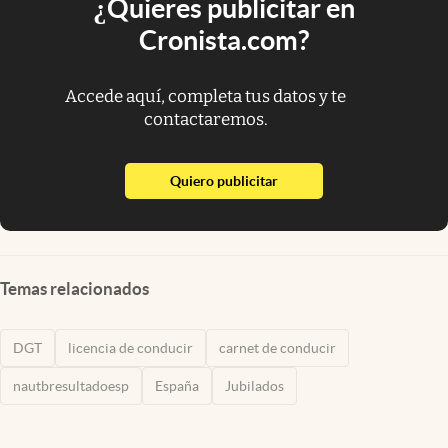
¿Quieres publicitar en
Cronista.com?
Accede aquí, completa tus datos y te
contactaremos.
abre en nueva pestaña
Quiero publicitar
Temas relacionados
DGT
licencia de conducir
carnet de conducir
nautbresultadoesp
España
Jubilados