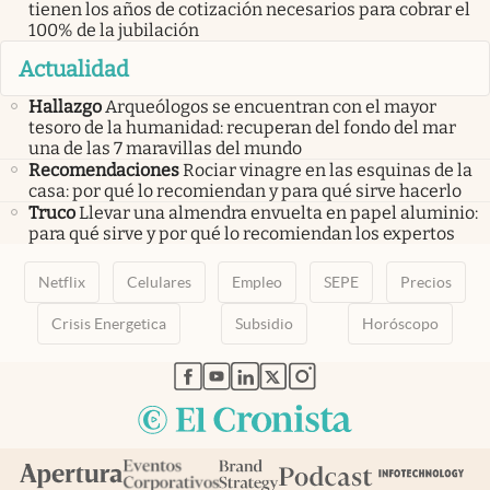
tienen los años de cotización necesarios para cobrar el
100% de la jubilación
Actualidad
Hallazgo
Arqueólogos se encuentran con el mayor
tesoro de la humanidad: recuperan del fondo del mar
una de las 7 maravillas del mundo
Recomendaciones
Rociar vinagre en las esquinas de la
casa: por qué lo recomiendan y para qué sirve hacerlo
Truco
Llevar una almendra envuelta en papel aluminio:
para qué sirve y por qué lo recomiendan los expertos
Netflix
Celulares
Empleo
SEPE
Precios
Crisis Energetica
Subsidio
Horóscopo
abre en nueva pestaña
abre en nueva pestaña
abre en nueva pestaña
abre en nueva pestaña
abre en nueva pestaña