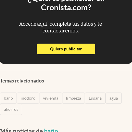
Cronista.com?
Accede aquí, completa tus datos y te
contactaremos.
abre en nueva pestaña
Quiero publicitar
Temas relacionados
baño
inodoro
vivienda
limpieza
España
agua
ahorros
Más noticias de
baño