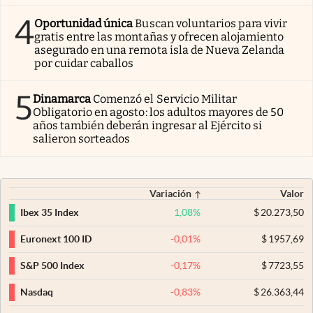
4
Oportunidad única
Buscan voluntarios para vivir
gratis entre las montañas y ofrecen alojamiento
asegurado en una remota isla de Nueva Zelanda
por cuidar caballos
5
Dinamarca
Comenzó el Servicio Militar
Obligatorio en agosto: los adultos mayores de 50
años también deberán ingresar al Ejército si
salieron sorteados
Variación
Valor
1,08
%
$
20.273,50
Ibex 35 Index
-0,01
%
$
1957,69
Euronext 100 ID
-0,17
%
$
7723,55
S&P 500 Index
-0,83
%
$
26.363,44
Nasdaq