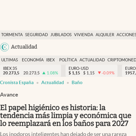
Últimas Noticias
TORMENTA
SEGURIDAD
JUBILADOS
VIVIENDA
ALQUILER
ACCIONE
Economía y finanzas
SOCIAL
Argentina
Actualidad
Política
España
Actualidad
ULTIMAS
ECONOMÍA
IBEX
POLÍTICA
ACTUALIDAD
CRIPTOMONE
México
NOTICIAS
Y
Y
IBEX 35
EURO-USD
EURO
Criptomonedas
20.273,5
20.273,5
1.08
%
$
1,15
$
1,15
-0.09
%
USA
1957
FINANZAS
EURO
Cronista España
Actualidad
Baño
Colombia
España
Uruguay
Avance
El papel higiénico es historia: la
tendencia más limpia y económica que
lo reemplazará en los baños para 2027
Los inodoros inteligentes han dejado de ser una rareza