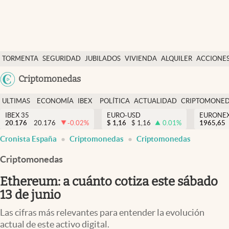
Últimas Noticias
TORMENTA
SEGURIDAD
JUBILADOS
VIVIENDA
ALQUILER
ACCIONE
Economía y finanzas
SOCIAL
Argentina
Criptomonedas
Política
España
Actualidad
ULTIMAS
ECONOMÍA
IBEX
POLÍTICA
ACTUALIDAD
CRIPTOMONE
México
NOTICIAS
Y
Y
IBEX 35
EURO-USD
EURONE
Criptomonedas
20.176
20.176
-0.02
%
$
1,16
$
1,16
0.01
%
USA
1965,65
FINANZAS
EURO
Cronista España
Criptomonedas
Criptomonedas
Colombia
España
Uruguay
Criptomonedas
Ethereum: a cuánto cotiza este sábado
13 de junio
Las cifras más relevantes para entender la evolución
actual de este activo digital.