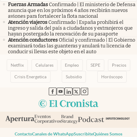
Fuerzas Armadas
Confirmado | El ministerio de Defensa
anuncia que en los próximos 4 años recibirán nuevos
aviones para fortalecer la flota nacional
Atención viajeros
Confirmado | España prohibirá el
ingreso y salida del país a ciudadanos y extranjeros que
hayan postergado la renovación de su pasaporte
Atención conductores
Oficial y confirmado | El Gobierno
examinará todas las guanteras y anulará tu licencia de
conducir si llevas este objeto en el auto
Netflix
Celulares
Empleo
SEPE
Precios
Crisis Energetica
Subsidio
Horóscopo
abre en nueva pestaña
abre en nueva pestaña
abre en nueva pestaña
abre en nueva pestaña
abre en nueva pestaña
Contacto
Canales de WhatsApp
Suscribite
Quiénes Somos