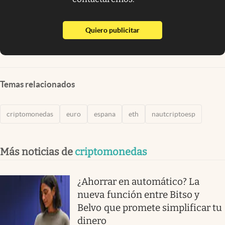
abre en nueva pestaña
Quiero publicitar
Temas relacionados
criptomonedas
euro
espana
eth
nautcriptoesp
Más noticias de
criptomonedas
¿Ahorrar en automático? La
nueva función entre Bitso y
Belvo que promete simplificar tu
dinero