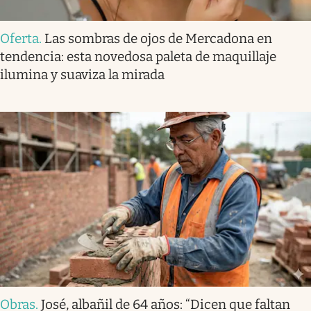
Oferta
.
Las sombras de ojos de Mercadona en
tendencia: esta novedosa paleta de maquillaje
ilumina y suaviza la mirada
Obras
.
José, albañil de 64 años: “Dicen que faltan