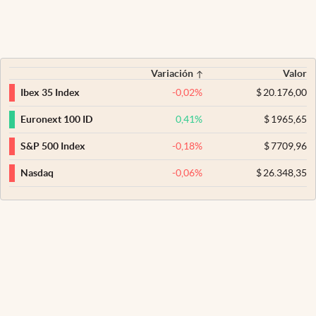
Variación
Valor
-0,02
%
$
20.176,00
Ibex 35 Index
0,41
%
$
1965,65
Euronext 100 ID
-0,18
%
$
7709,96
S&P 500 Index
-0,06
%
$
26.348,35
Nasdaq