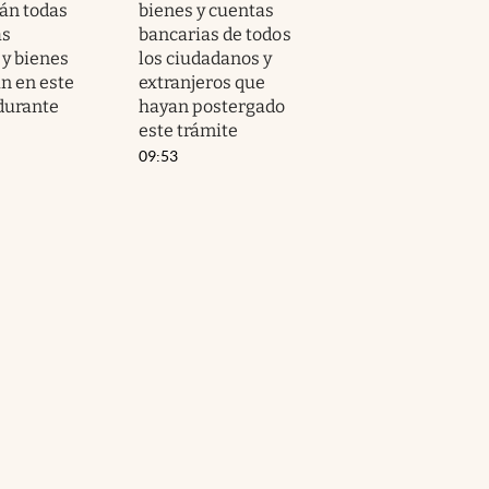
án todas
bienes y cuentas
as
bancarias de todos
 y bienes
los ciudadanos y
an en este
extranjeros que
 durante
hayan postergado
este trámite
09:53