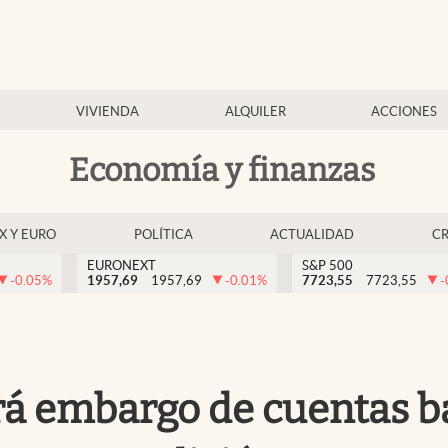
VIVIENDA
ALQUILER
ACCIONES
Economía y finanzas
EX Y EURO
POLÍTICA
ACTUALIDAD
C
EURONEXT
S&P 500
-0.05
%
1957,69
1957,69
-0.01
%
7723,55
7723,55
-
á embargo de cuentas ba