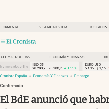
Últimas Noticias
TORMENTA
SEGURIDAD SOCIAL
JUBILADOS
Economía y finanzas
Política
Actualidad
Criptomonedas
ULTIMAS NOTICIAS
ECONOMÍA Y FINANZAS
IB
IBEX 35
EURO-USD
Ir a mercados online
20.280,2
20.280,2
1.11
%
$
1,15
$
1,15
Cronista España
Economía Y Finanzas
Embargo
Confirmado
El BdE anunció que habr