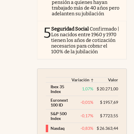
pensión a quienes hayan
trabajado más de 40 años pero
adelanten su jubilación
5
Seguridad Social
Confirmado |
Los nacidos entre 1960 y 1970
tienen los años de cotización
necesarios para cobrar el
100% de la jubilación
Variación
Valor
Ibex 35
1,07
%
$
20.271,00
Index
Euronext
-0,01
%
$
1957,69
100 ID
S&P 500
-0,17
%
$
7723,55
Index
-0,83
%
$
26.363,44
Nasdaq