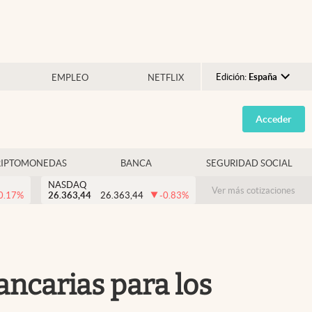
Edición:
España
EMPLEO
NETFLIX
Argentina
Acceder
España
México
RIPTOMONEDAS
BANCA
SEGURIDAD SOCIAL
USA
NASDAQ
Colombia
Ver más cotizaciones
0.17
%
26.363,44
26.363,44
-0.83
%
Uruguay
ncarias para los