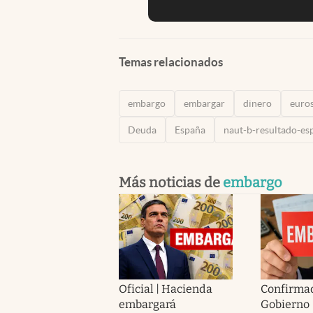
Temas relacionados
embargo
embargar
dinero
euro
Deuda
España
naut-b-resultado-es
Más noticias de
embargo
Oficial | Hacienda
Confirmad
embargará
Gobierno 