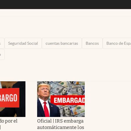
s
Seguridad Social
cuentas bancarias
Bancos
Banco de Esp
p
o por el
Oficial | IRS embarga
|
automáticamente los