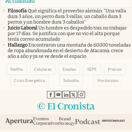
Actualidad
Filosofía
Qué significa el proverbio alemán: “Una valla
dura 3 años, un perro dura 3 vallas, un caballo dura 3
perros y un hombre dura 3 caballos”
Juicio Laboral
Un hombre es despedido tras no trabajar
por 17 días. Se justifica con que no vio el alta porque
tenía correo acumulado
Hallazgo
Encontraron una montaña de 60.000 toneladas
de ropa abandonada en el desierto de Atacama: crece
año a año y ya se ve desde el espacio
Netflix
Celulares
Empleo
SEPE
Precios
Crisis Energetica
Subsidio
Horóscopo
abre en nueva pestaña
abre en nueva pestaña
abre en nueva pestaña
abre en nueva pestaña
abre en nueva pestaña