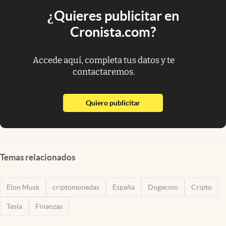
¿Quieres publicitar en
Cronista.com?
Accede aquí, completa tus datos y te
contactaremos.
abre en nueva pestaña
Quiero publicitar
Temas relacionados
Elon Musk
criptomonedas
España
Dogecoin
Cripto
Tesla
Finanzas