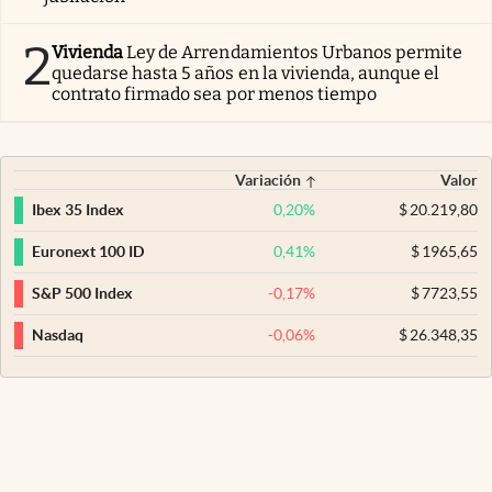
2
Vivienda
Ley de Arrendamientos Urbanos permite
quedarse hasta 5 años en la vivienda, aunque el
contrato firmado sea por menos tiempo
Variación
Valor
0,20
%
$
20.219,80
Ibex 35 Index
0,41
%
$
1965,65
Euronext 100 ID
-0,17
%
$
7723,55
S&P 500 Index
-0,06
%
$
26.348,35
Nasdaq