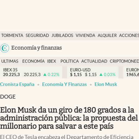
Últimas Noticias
TORMENTA
SEGURIDAD
JUBILADOS
VIVIENDA
ALQUILER
ACCIONE
Economía y finanzas
SOCIAL
Argentina
Economía y finanzas
Política
España
Actualidad
ULTIMAS
ECONOMÍA
IBEX
POLÍTICA
ACTUALIDAD
CRIPTOMONE
México
NOTICIAS
Y
Y
IBEX 35
EURO-USD
EURO
Criptomonedas
20.225,3
20.225,3
0.22
%
$
1,15
$
1,15
0.03
%
USA
1965,
FINANZAS
EURO
Cronista España
Economía Y Finanzas
Elon Musk
Colombia
España
Uruguay
DOGE
Elon Musk da un giro de 180 grados a la
administración pública: la propuesta del
millonario para salvar a este país
El CEO de Tesla encabeza el Departamento de Eficiencia