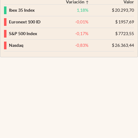
Variación
Valor
1,18
%
$
20.293,70
Ibex 35 Index
-0,01
%
$
1957,69
Euronext 100 ID
-0,17
%
$
7723,55
S&P 500 Index
-0,83
%
$
26.363,44
Nasdaq