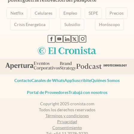
Netflix
Celulares
Empleo
SEPE
Precios
Crisis Energetica
Subsidio
Horóscopo
abre en nueva pestaña
abre en nueva pestaña
abre en nueva pestaña
abre en nueva pestaña
abre en nueva pestaña
Contacto
Canales de WhatsApp
Suscribite
Quiénes Somos
Portal de Proveedores
Trabajá con nosotros
Copyright 2025 cronista.com
Todos los derechos reservados
Términos y condiciones
Privacidad
Consentimiento
Tel:
+54 11 7078-3270