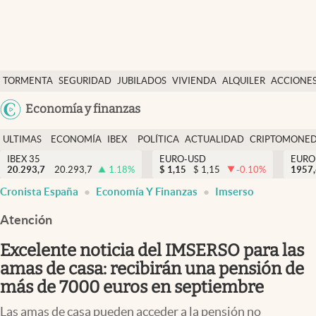
Últimas Noticias
TORMENTA
SEGURIDAD
JUBILADOS
VIVIENDA
ALQUILER
ACCIONE
Economía y finanzas
SOCIAL
Argentina
Economía y finanzas
Política
España
Actualidad
ULTIMAS
ECONOMÍA
IBEX
POLÍTICA
ACTUALIDAD
CRIPTOMONE
México
NOTICIAS
Y
Y
IBEX 35
EURO-USD
EURO
Criptomonedas
20.293,7
20.293,7
1.18
%
$
1,15
$
1,15
-0.10
%
USA
1957
FINANZAS
EURO
Cronista España
Economía Y Finanzas
Imserso
Colombia
España
Uruguay
Atención
Excelente noticia del IMSERSO para las
amas de casa: recibirán una pensión de
más de 7000 euros en septiembre
Las amas de casa pueden acceder a la pensión no