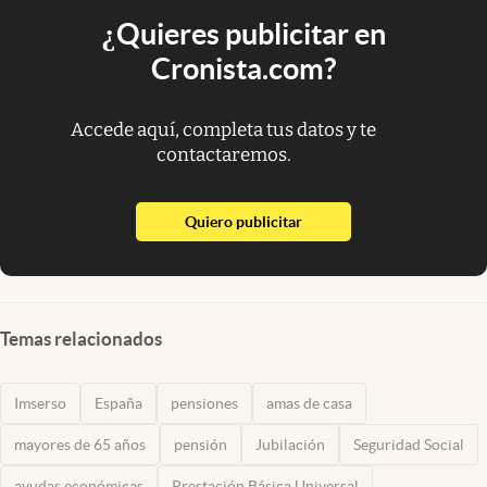
¿Quieres publicitar en
Cronista.com?
Accede aquí, completa tus datos y te
contactaremos.
abre en nueva pestaña
Quiero publicitar
Temas relacionados
Imserso
España
pensiones
amas de casa
mayores de 65 años
pensión
Jubilación
Seguridad Social
ayudas económicas
Prestación Básica Universal