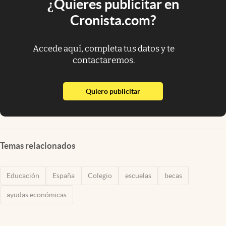
¿Quieres publicitar en
Cronista.com?
Accede aquí, completa tus datos y te
contactaremos.
abre en nueva pestaña
Quiero publicitar
Temas relacionados
Educación
España
Colegio
escuelas
becas
ayudas económicas