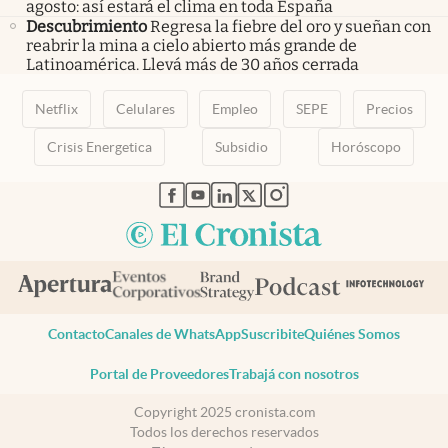
agosto: así estará el clima en toda España
Descubrimiento
Regresa la fiebre del oro y sueñan con
reabrir la mina a cielo abierto más grande de
Latinoamérica. Llevá más de 30 años cerrada
Netflix
Celulares
Empleo
SEPE
Precios
Crisis Energetica
Subsidio
Horóscopo
abre en nueva pestaña
abre en nueva pestaña
abre en nueva pestaña
abre en nueva pestaña
abre en nueva pestaña
Contacto
Canales de WhatsApp
Suscribite
Quiénes Somos
Portal de Proveedores
Trabajá con nosotros
Copyright 2025 cronista.com
Todos los derechos reservados