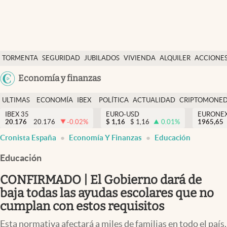
Últimas Noticias
TORMENTA
SEGURIDAD
JUBILADOS
VIVIENDA
ALQUILER
ACCIONE
Economía y finanzas
SOCIAL
Argentina
Economía y finanzas
Política
España
Actualidad
ULTIMAS
ECONOMÍA
IBEX
POLÍTICA
ACTUALIDAD
CRIPTOMONE
México
NOTICIAS
Y
Y
IBEX 35
EURO-USD
EURONE
Criptomonedas
20.176
20.176
-0.02
%
$
1,16
$
1,16
0.01
%
USA
1965,65
FINANZAS
EURO
Cronista España
Economía Y Finanzas
Educación
Colombia
España
Uruguay
Educación
CONFIRMADO | El Gobierno dará de
baja todas las ayudas escolares que no
cumplan con estos requisitos
Esta normativa afectará a miles de familias en todo el país,