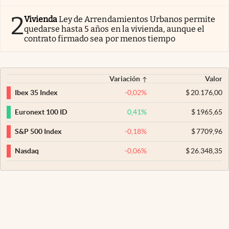
2
Vivienda
Ley de Arrendamientos Urbanos permite
quedarse hasta 5 años en la vivienda, aunque el
contrato firmado sea por menos tiempo
Variación
Valor
-0,02
%
$
20.176,00
Ibex 35 Index
0,41
%
$
1965,65
Euronext 100 ID
-0,18
%
$
7709,96
S&P 500 Index
-0,06
%
$
26.348,35
Nasdaq