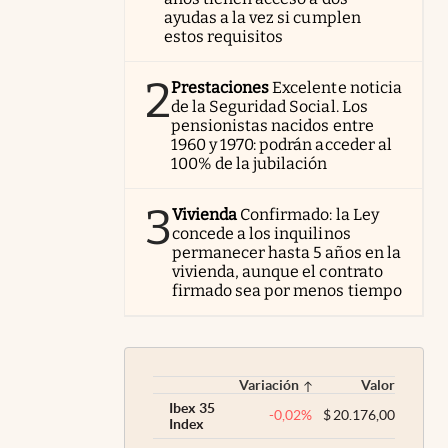
ayudas a la vez si cumplen
estos requisitos
2
Prestaciones
Excelente noticia
de la Seguridad Social. Los
pensionistas nacidos entre
1960 y 1970: podrán acceder al
100% de la jubilación
3
Vivienda
Confirmado: la Ley
concede a los inquilinos
permanecer hasta 5 años en la
vivienda, aunque el contrato
firmado sea por menos tiempo
Variación
Valor
Ibex 35
-0,02
%
$
20.176,00
Index