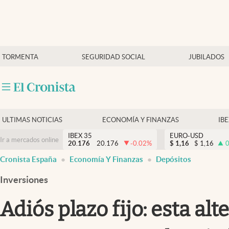
Últimas Noticias
TORMENTA
SEGURIDAD SOCIAL
JUBILADOS
Economía y finanzas
Política
Actualidad
Criptomonedas
ULTIMAS NOTICIAS
ECONOMÍA Y FINANZAS
IB
IBEX 35
EURO-USD
Ir a mercados online
20.176
20.176
-0.02
%
$
1,16
$
1,16
0
Cronista España
Economía Y Finanzas
Depósitos
Inversiones
Adiós plazo fijo: esta al