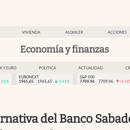
VIVIENDA
ALQUILER
ACCIONES
Economía y finanzas
EX Y EURO
POLÍTICA
ACTUALIDAD
C
EURONEXT
S&P 500
.01
%
1965,65
1965,65
0.41
%
7709,96
7709,96
-0.18
ternativa del Banco Sabad