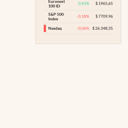
Euronext
0,41
%
$
1965,65
100 ID
S&P 500
-0,18
%
$
7709,96
Index
-0,06
%
$
26.348,35
Nasdaq