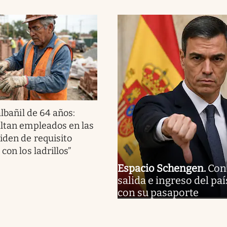
albañil de 64 años:
altan empleados en las
piden de requisito
 con los ladrillos”
Espacio Schengen
.
Conf
salida e ingreso del pa
con su pasaporte