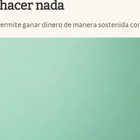
 hacer nada
permite ganar dinero de manera sostenida co