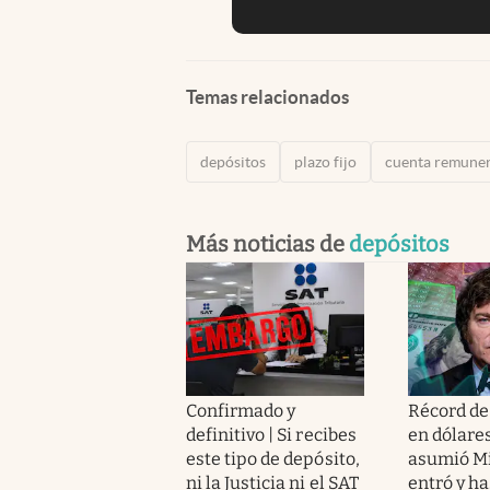
Temas relacionados
depósitos
plazo fijo
cuenta remune
Más noticias de
depósitos
Confirmado y
Récord de
definitivo | Si recibes
en dólare
este tipo de depósito,
asumió Mi
ni la Justicia ni el SAT
entró y h