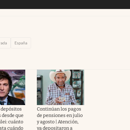
rada
España
 depósitos
Continúan los pagos
s desde que
de pensiones en julio
lei: cuánto
y agosto | Atención,
asta cuándo
ya depositaron a