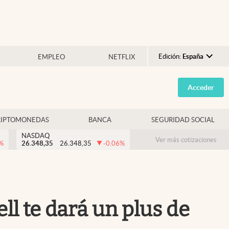
Edición:
España
EMPLEO
NETFLIX
Argentina
Acceder
España
México
RIPTOMONEDAS
BANCA
SEGURIDAD SOCIAL
USA
NASDAQ
Colombia
Ver más cotizaciones
%
26.348,35
26.348,35
-0.06
%
Uruguay
ell te dará un plus de