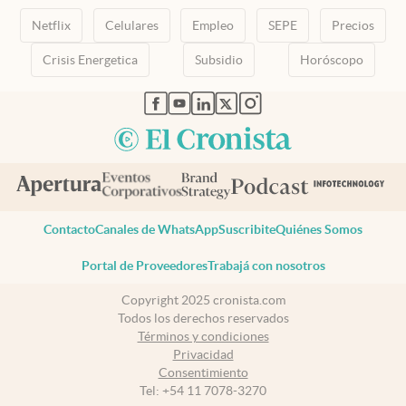
Netflix
Celulares
Empleo
SEPE
Precios
Crisis Energetica
Subsidio
Horóscopo
abre en nueva pestaña
abre en nueva pestaña
abre en nueva pestaña
abre en nueva pestaña
abre en nueva pestaña
Contacto
Canales de WhatsApp
Suscribite
Quiénes Somos
Portal de Proveedores
Trabajá con nosotros
Copyright 2025 cronista.com
Todos los derechos reservados
Términos y condiciones
Privacidad
Consentimiento
Tel:
+54 11 7078-3270