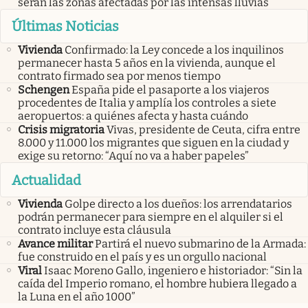
serán las zonas afectadas por las intensas lluvias
Últimas Noticias
Vivienda
Confirmado: la Ley concede a los inquilinos
permanecer hasta 5 años en la vivienda, aunque el
contrato firmado sea por menos tiempo
Schengen
España pide el pasaporte a los viajeros
procedentes de Italia y amplía los controles a siete
aeropuertos: a quiénes afecta y hasta cuándo
Crisis migratoria
Vivas, presidente de Ceuta, cifra entre
8.000 y 11.000 los migrantes que siguen en la ciudad y
exige su retorno: “Aquí no va a haber papeles”
Actualidad
Vivienda
Golpe directo a los dueños: los arrendatarios
podrán permanecer para siempre en el alquiler si el
contrato incluye esta cláusula
Avance militar
Partirá el nuevo submarino de la Armada:
fue construido en el país y es un orgullo nacional
Viral
Isaac Moreno Gallo, ingeniero e historiador: “Sin la
caída del Imperio romano, el hombre hubiera llegado a
la Luna en el año 1000”