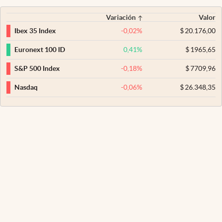
Variación
Valor
-0,02
%
$
20.176,00
Ibex 35 Index
0,41
%
$
1965,65
Euronext 100 ID
-0,18
%
$
7709,96
S&P 500 Index
-0,06
%
$
26.348,35
Nasdaq