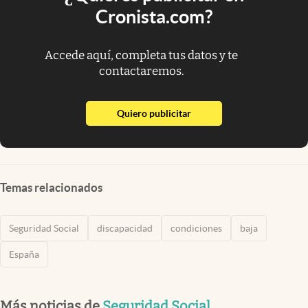
Cronista.com?
Accede aquí, completa tus datos y te
contactaremos.
abre en nueva pestaña
Quiero publicitar
Temas relacionados
Seguridad Social
discapacidad
condiciones
baja
España
Más noticias de
Seguridad Social