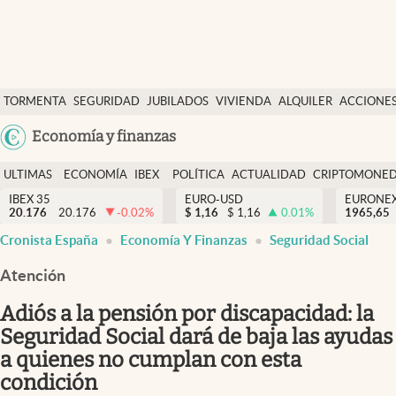
Últimas Noticias
TORMENTA
SEGURIDAD
JUBILADOS
VIVIENDA
ALQUILER
ACCIONE
Economía y finanzas
SOCIAL
Argentina
Economía y finanzas
Política
España
Actualidad
ULTIMAS
ECONOMÍA
IBEX
POLÍTICA
ACTUALIDAD
CRIPTOMONE
México
NOTICIAS
Y
Y
IBEX 35
EURO-USD
EURONE
Criptomonedas
20.176
20.176
-0.02
%
$
1,16
$
1,16
0.01
%
USA
1965,65
FINANZAS
EURO
Cronista España
Economía Y Finanzas
Seguridad Social
Colombia
España
Uruguay
Atención
Adiós a la pensión por discapacidad: la
Seguridad Social dará de baja las ayudas
a quienes no cumplan con esta
condición