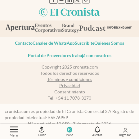
Contacto
Canales de WhatsApp
Suscribite
Quiénes Somos
Portal de Proveedores
Trabajá con nosotros
Copyright 2025 cronista.com
Todos los derechos reservados
Términos y condiciones
Privacidad
Consentimiento
Tel:
+54 11 7078-3270
cronista.com
es propiedad de El Cronista Comercial S.A Registro de
propiedad intelectual: 56576959
N° de edición: 10.950 - 7 de agosto de 2026
Director Periodístico: Hernán de Goñi
Dolar
Inicio
Alertas
Ingresar
Menú