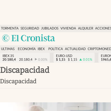
Últimas Noticias
TORMENTA
SEGURIDAD
JUBILADOS
VIVIENDA
ALQUILER
ACCIONE
Economía y finanzas
SOCIAL
Argentina
Política
España
Actualidad
ULTIMAS
ECONOMÍA
IBEX
POLÍTICA
ACTUALIDAD
CRIPTOMONE
México
NOTICIAS
Y
Y
IBEX 35
EURO-USD
EURO
Criptomonedas
20.180,4
20.180,4
0.00
%
$
1,15
$
1,15
0.01
%
USA
1965,
FINANZAS
EURO
Colombia
discapacidad
España
Uruguay
discapacidad