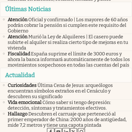
Últimas Noticias
Atención
Oficial y confirmado | Los mayores de 60 años
podrán cobrar la pensión si cumplen este requisito del
Gobierno
Atención
Murió la Ley de Alquileres | El casero puede
subirte el alquiler si realiza cierto tipo de mejoras en tu
vivienda
Fiscalidad
España suprime el límite de 3000 euros y
ahora la banca informará automáticamente de todos los
movimientos sospechosos en todas las cuentas del país
Actualidad
Curiosidades
Última Cena de Jesus: arqueólogos
encuentran símbolos extraños en el Cenáculo y
descubren su significado
Vida emocional
Cómo saber si tengo depresión:
detección, síntomas y tratamientos efectivos.
Hallazgo
Descubren el carruaje que perteneció al
primer emperador de China: 2000 años de antigüedad,
mide 7,2 metros y tiene una capota pintada
abre en nueva pestaña
abre en nueva pestaña
abre en nueva pestaña
abre en nueva pestaña
abre en nueva pestaña