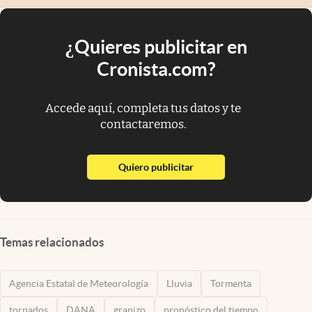
¿Quieres publicitar en
Cronista.com?
Accede aquí, completa tus datos y te
contactaremos.
abre en nueva pestaña
Quiero publicitar
Temas relacionados
Agencia Estatal de Meteorología
Lluvia
Tormenta
tornados
DANA
granizo
pronóstico del tiempo