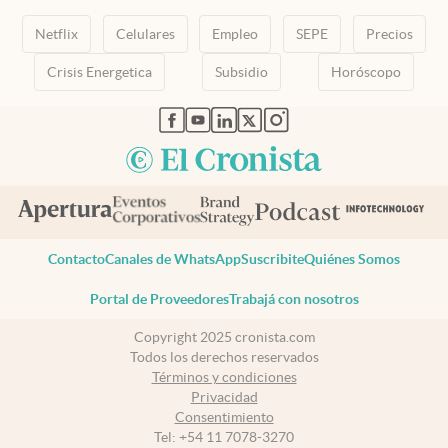
Netflix
Celulares
Empleo
SEPE
Precios
Crisis Energetica
Subsidio
Horóscopo
abre en nueva pestaña
abre en nueva pestaña
abre en nueva pestaña
abre en nueva pestaña
abre en nueva pestaña
Contacto
Canales de WhatsApp
Suscribite
Quiénes Somos
Portal de Proveedores
Trabajá con nosotros
Copyright 2025 cronista.com
Todos los derechos reservados
Términos y condiciones
Privacidad
Consentimiento
Tel:
+54 11 7078-3270