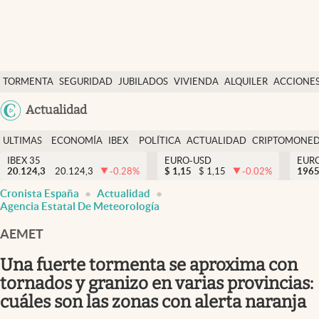
Últimas Noticias
TORMENTA
SEGURIDAD
JUBILADOS
VIVIENDA
ALQUILER
ACCIONE
Economía y finanzas
SOCIAL
Argentina
Actualidad
Política
España
Actualidad
ULTIMAS
ECONOMÍA
IBEX
POLÍTICA
ACTUALIDAD
CRIPTOMONE
México
NOTICIAS
Y
Y
IBEX 35
EURO-USD
EUR
Criptomonedas
20.124,3
20.124,3
-0.28
%
$
1,15
$
1,15
-0.02
%
USA
1965
FINANZAS
EURO
Cronista España
Actualidad
Colombia
España
Agencia Estatal De Meteorología
Uruguay
AEMET
Una fuerte tormenta se aproxima con
tornados y granizo en varias provincias:
cuáles son las zonas con alerta naranja