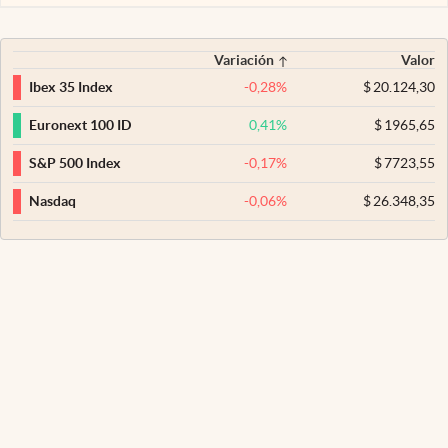
Variación
Valor
-0,28
%
$
20.124,30
Ibex 35 Index
0,41
%
$
1965,65
Euronext 100 ID
-0,17
%
$
7723,55
S&P 500 Index
-0,06
%
$
26.348,35
Nasdaq