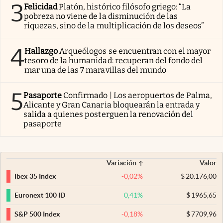
3
Felicidad
Platón, histórico filósofo griego: “La
pobreza no viene de la disminución de las
riquezas, sino de la multiplicación de los deseos”
4
Hallazgo
Arqueólogos se encuentran con el mayor
tesoro de la humanidad: recuperan del fondo del
mar una de las 7 maravillas del mundo
5
Pasaporte
Confirmado | Los aeropuertos de Palma,
Alicante y Gran Canaria bloquearán la entrada y
salida a quienes posterguen la renovación del
pasaporte
Variación
Valor
-0,02
%
$
20.176,00
Ibex 35 Index
0,41
%
$
1965,65
Euronext 100 ID
-0,18
%
$
7709,96
S&P 500 Index