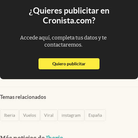
¿Quieres publicitar en
Cronista.com?
Accede aquí, completa tus datos y te
contactaremos.
abre en nueva pestaña
Quiero publicitar
Temas relacionados
Iberia
Vuelos
Viral
instagram
España