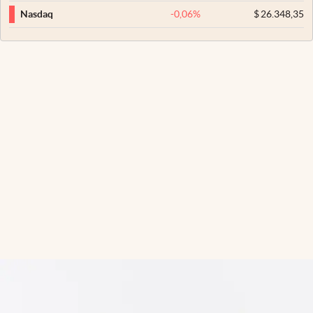
-0,06
%
$
26.348,35
Nasdaq