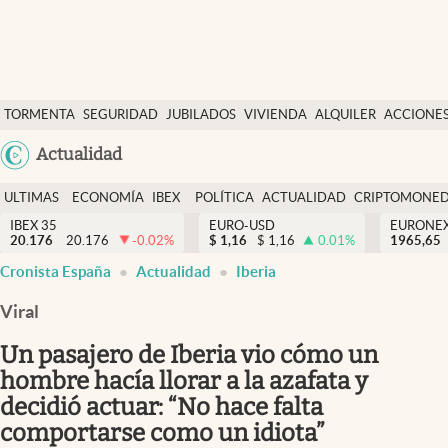
Últimas Noticias
TORMENTA
SEGURIDAD
JUBILADOS
VIVIENDA
ALQUILER
ACCIONE
Economía y finanzas
SOCIAL
Argentina
Actualidad
Política
España
Actualidad
ULTIMAS
ECONOMÍA
IBEX
POLÍTICA
ACTUALIDAD
CRIPTOMONE
México
NOTICIAS
Y
Y
IBEX 35
EURO-USD
EURONE
Criptomonedas
20.176
20.176
-0.02
%
$
1,16
$
1,16
0.01
%
USA
1965,65
FINANZAS
EURO
Cronista España
Actualidad
Iberia
Colombia
España
Uruguay
Viral
Un pasajero de Iberia vio cómo un
hombre hacía llorar a la azafata y
decidió actuar: “No hace falta
comportarse como un idiota”