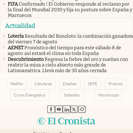
FIFA
Confirmado | El Gobierno responde al reclamo por
la final del Mundial 2030 y fija su postura sobre España y
Marruecos
Actualidad
Lotería
Resultado del Bonoloto: la combinación ganadora
del viernes 7 de agosto
AEMET
Pronóstico del tiempo para este sábado 8 de
agosto: así estará el clima en toda España
Descubrimiento
Regresa la fiebre del oro y sueñan con
reabrir la mina a cielo abierto más grande de
Latinoamérica. Llevá más de 30 años cerrada
Netflix
Celulares
Empleo
SEPE
Precios
Crisis Energetica
Subsidio
Horóscopo
abre en nueva pestaña
abre en nueva pestaña
abre en nueva pestaña
abre en nueva pestaña
abre en nueva pestaña