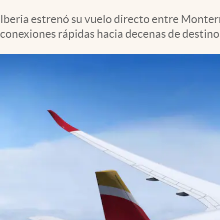
Clima
Iberia estrenó su vuelo directo entre Monterr
Espiritualidad
conexiones rápidas hacia decenas de destino
Mediakit
abre en nueva pestaña