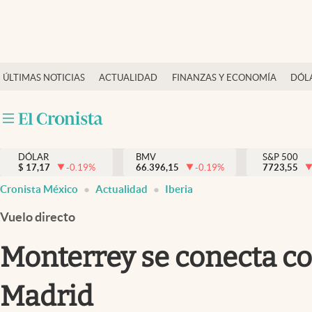
Últimas Noticias
ÚLTIMAS NOTICIAS
ACTUALIDAD
FINANZAS Y ECONOMÍA
DÓL
Actualidad
Finanzas y economía
Dólar y mercados
DÓLAR
BMV
S&P 500
Internacionales
$
17,17
-0.19
%
66.396,15
-0.19
%
7723,55
Opinión
Cronista México
Actualidad
Iberia
Brand Strategy
Vuelo directo
Pc y celular
Monterrey se conecta co
Vida y estilo
Madrid
Tv