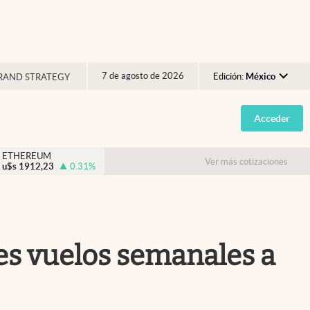
7 de agosto de 2026
Edición:
México
RAND STRATEGY
Argentina
Acceder
España
México
ETHEREUM
Ver más cotizaciones
u$s
1912,23
0.31
%
USA
Colombia
Uruguay
res vuelos semanales a