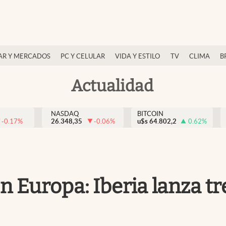
AR Y MERCADOS
PC Y CELULAR
VIDA Y ESTILO
TV
CLIMA
B
Actualidad
NASDAQ
BITCOIN
-0.17
%
26.348,35
-0.06
%
u$s
64.802,2
0.62
%
n Europa: Iberia lanza t