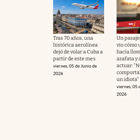
Tras 70 años, una
Un pasaje
histórica aerolínea
vio cómo
dejó de volar a Cuba a
hacía llora
partir de este mes
azafata y 
actuar: “N
viernes, 05 de Junio de
comporta
2026
un idiota”
viernes, 05 
2026