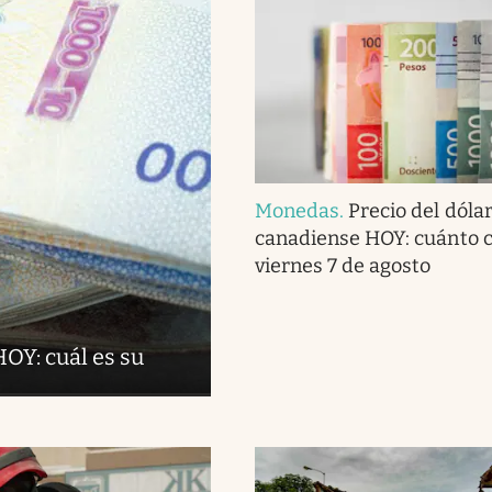
Monedas
.
Precio del dóla
canadiense HOY: cuánto c
viernes 7 de agosto
OY: cuál es su