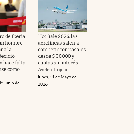
ro de Iberia
Hot Sale 2026: las
 un hombre
aerolíneas salen a
r a la
competir con pasajes
decidió
desde $ 30.000 y
o hace falta
cuotas sin interés
rse como
Ayelén Trujillo
lunes, 11 de Mayo de
de Junio de
2026