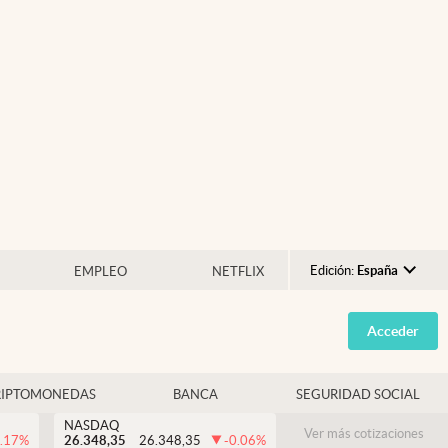
Edición:
España
EMPLEO
NETFLIX
Argentina
Acceder
España
México
RIPTOMONEDAS
BANCA
SEGURIDAD SOCIAL
USA
NASDAQ
Colombia
Ver más cotizaciones
.17
%
26.348,35
26.348,35
-0.06
%