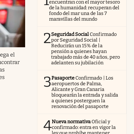
1
encuentran con el mayor tesoro
de la humanidad: recuperan del
fondo del mar una de las 7
maravillas del mundo
2
Seguridad Social
Confirmado
por Seguridad Social |
Reducirán un 15% de la
pensión a quienes hayan
lega el
trabajado más de 40 años, pero
ncontrar
adelanten su jubilación
as
3
es
Pasaporte
Confirmado | Los
aeropuertos de Palma,
Alicante y Gran Canaria
bloquearán la entrada y salida
a quienes posterguen la
renovación del pasaporte
4
Nueva normativa
Oficial y
confirmado: entra en vigor la
ley que prohíbe mantener