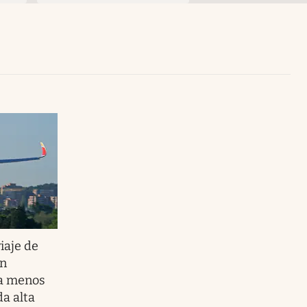
Uruguay
iaje de
en
ta menos
a alta