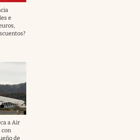
cia
les e
euros,
escuentos?
ca a Air
 con
dueño de