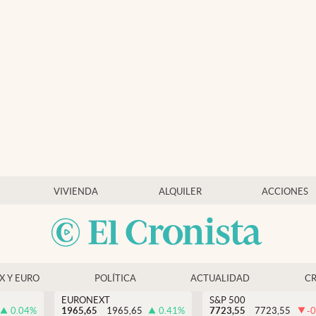
VIVIENDA
ALQUILER
ACCIONES
EX Y EURO
POLÍTICA
ACTUALIDAD
C
EURONEXT
S&P 500
0.04
%
1965,65
1965,65
0.41
%
7723,55
7723,55
-0