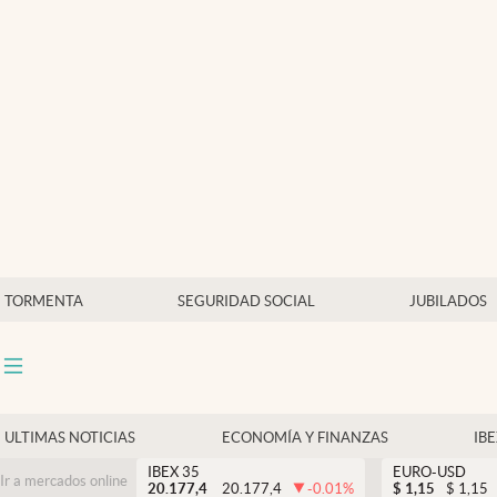
Últimas Noticias
Economía y finanzas
Política
Actualidad
Criptomonedas
TORMENTA
SEGURIDAD SOCIAL
JUBILADOS
ULTIMAS NOTICIAS
ECONOMÍA Y FINANZAS
IB
IBEX 35
EURO-USD
Ir a mercados online
20.177,4
20.177,4
-0.01
%
$
1,15
$
1,15