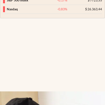
-0,17
%
$
7723,55
S&P 500 Index
-0,83
%
$
26.363,44
Nasdaq