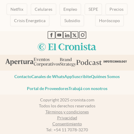
Netflix
Celulares
Empleo
SEPE
Precios
Crisis Energetica
Subsidio
Horóscopo
abre en nueva pestaña
abre en nueva pestaña
abre en nueva pestaña
abre en nueva pestaña
abre en nueva pestaña
Contacto
Canales de WhatsApp
Suscribite
Quiénes Somos
Portal de Proveedores
Trabajá con nosotros
Copyright 2025 cronista.com
Todos los derechos reservados
Términos y condiciones
Privacidad
Consentimiento
Tel:
+54 11 7078-3270