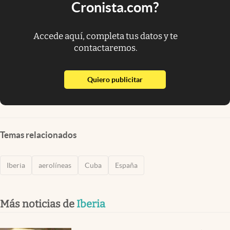
Cronista.com?
Accede aquí, completa tus datos y te
contactaremos.
abre en nueva pestaña
Quiero publicitar
Temas relacionados
Iberia
aerolíneas
Cuba
España
Más noticias de
Iberia