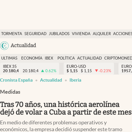
Últimas Noticias
TORMENTA
SEGURIDAD
JUBILADOS
VIVIENDA
ALQUILER
ACCIONE
Economía y finanzas
SOCIAL
Argentina
Actualidad
Política
España
Actualidad
ULTIMAS
ECONOMÍA
IBEX
POLÍTICA
ACTUALIDAD
CRIPTOMONE
México
NOTICIAS
Y
Y
IBEX 35
EURO-USD
EURO
Criptomonedas
20.180,4
20.180,4
0.62
%
$
1,15
$
1,15
-0.23
%
USA
1957
FINANZAS
EURO
Cronista España
Actualidad
Iberia
Colombia
España
Uruguay
Medidas
Tras 70 años, una histórica aerolínea
dejó de volar a Cuba a partir de este mes
En medio de diferentes problemas operativos y
económicos, la empresa decidió suspender este tramo