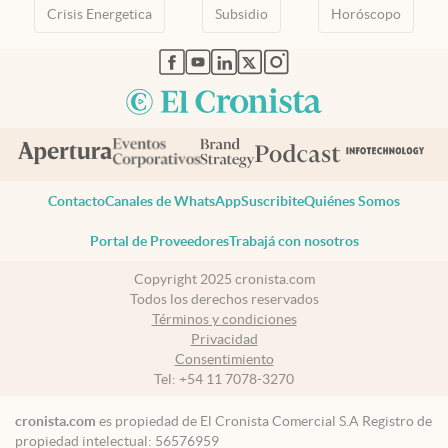
Crisis Energetica
Subsidio
Horóscopo
abre en nueva pestaña
abre en nueva pestaña
abre en nueva pestaña
abre en nueva pestaña
abre en nueva pestaña
Contacto
Canales de WhatsApp
Suscribite
Quiénes Somos
Portal de Proveedores
Trabajá con nosotros
Copyright 2025 cronista.com
Todos los derechos reservados
Términos y condiciones
Privacidad
Consentimiento
Tel:
+54 11 7078-3270
cronista.com
es propiedad de El Cronista Comercial S.A Registro de
propiedad intelectual: 56576959