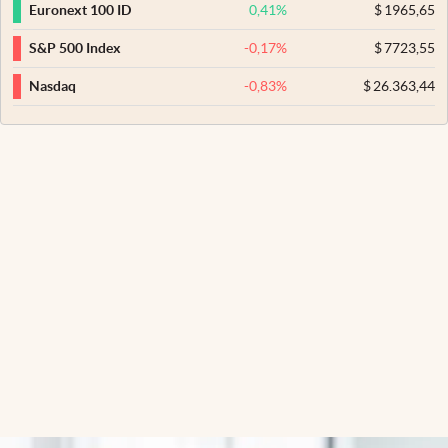
0,41
%
$
1965,65
Euronext 100 ID
-0,17
%
$
7723,55
S&P 500 Index
-0,83
%
$
26.363,44
Nasdaq