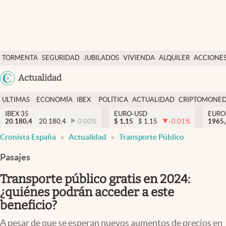
Últimas Noticias
TORMENTA
SEGURIDAD
JUBILADOS
VIVIENDA
ALQUILER
ACCIONE
Economía y finanzas
SOCIAL
Argentina
Actualidad
Política
España
Actualidad
ULTIMAS
ECONOMÍA
IBEX
POLÍTICA
ACTUALIDAD
CRIPTOMONE
México
NOTICIAS
Y
Y
IBEX 35
EURO-USD
EURO
Criptomonedas
20.180,4
20.180,4
0.00
%
$
1,15
$
1,15
-0.01
%
USA
1965
FINANZAS
EURO
Cronista España
Actualidad
Transporte Público
Colombia
España
Uruguay
Pasajes
Transporte público gratis en 2024:
¿quiénes podrán acceder a este
beneficio?
A pesar de que se esperan nuevos aumentos de precios en