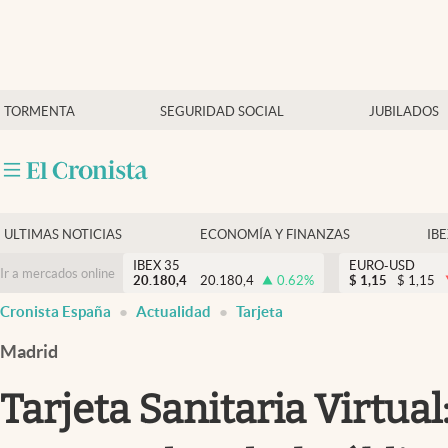
Últimas Noticias
TORMENTA
SEGURIDAD SOCIAL
JUBILADOS
Economía y finanzas
Política
Actualidad
Criptomonedas
ULTIMAS NOTICIAS
ECONOMÍA Y FINANZAS
IB
IBEX 35
EURO-USD
Ir a mercados online
20.180,4
20.180,4
0.62
%
$
1,15
$
1,15
Cronista España
Actualidad
Tarjeta
Madrid
Tarjeta Sanitaria Virtua