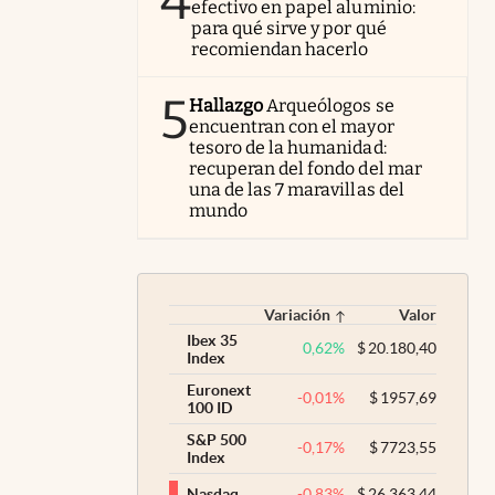
4
efectivo en papel aluminio:
para qué sirve y por qué
recomiendan hacerlo
5
Hallazgo
Arqueólogos se
encuentran con el mayor
tesoro de la humanidad:
recuperan del fondo del mar
una de las 7 maravillas del
mundo
Variación
Valor
Ibex 35
0,62
%
$
20.180,40
Index
Euronext
-0,01
%
$
1957,69
100 ID
S&P 500
-0,17
%
$
7723,55
Index
-0,83
%
$
26.363,44
Nasdaq