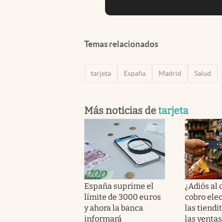
Temas relacionados
tarjeta
España
Madrid
Salud
Más noticias de
tarjeta
España suprime el
¿Adiós al 
límite de 3000 euros
cobro ele
y ahora la banca
las tiendi
informará
las venta