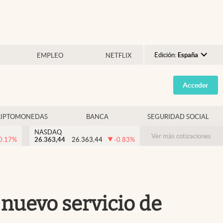
Edición:
España
EMPLEO
NETFLIX
Argentina
Acceder
España
México
RIPTOMONEDAS
BANCA
SEGURIDAD SOCIAL
USA
NASDAQ
Colombia
Ver más cotizaciones
0.17
%
26.363,44
26.363,44
-0.83
%
Uruguay
 nuevo servicio de