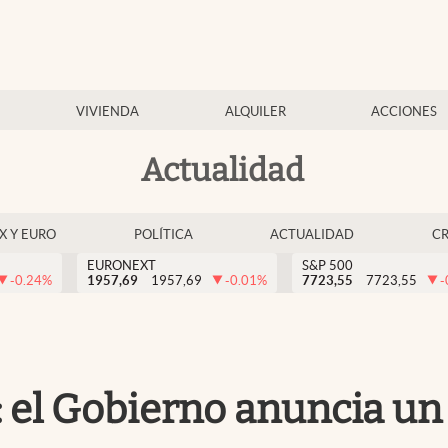
VIVIENDA
ALQUILER
ACCIONES
Actualidad
EX Y EURO
POLÍTICA
ACTUALIDAD
C
EURONEXT
S&P 500
-0.24
%
1957,69
1957,69
-0.01
%
7723,55
7723,55
-
l: el Gobierno anuncia un