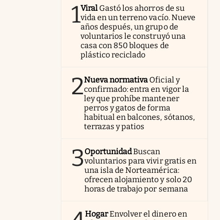
1
Viral
Gastó los ahorros de su
vida en un terreno vacío. Nueve
años después, un grupo de
voluntarios le construyó una
casa con 850 bloques de
plástico reciclado
2
Nueva normativa
Oficial y
confirmado: entra en vigor la
ley que prohíbe mantener
perros y gatos de forma
habitual en balcones, sótanos,
terrazas y patios
3
Oportunidad
Buscan
voluntarios para vivir gratis en
una isla de Norteamérica:
ofrecen alojamiento y solo 20
horas de trabajo por semana
Hogar
Envolver el dinero en