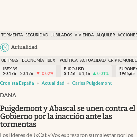
Últimas Noticias
TORMENTA
SEGURIDAD
JUBILADOS
VIVIENDA
ALQUILER
ACCIONE
Economía y finanzas
SOCIAL
Argentina
Actualidad
Política
España
Actualidad
ULTIMAS
ECONOMÍA
IBEX
POLÍTICA
ACTUALIDAD
CRIPTOMONE
México
NOTICIAS
Y
Y
IBEX 35
EURO-USD
EURONE
Criptomonedas
20.176
20.176
-0.02
%
$
1,16
$
1,16
0.01
%
USA
1965,65
FINANZAS
EURO
Cronista España
Actualidad
Carles Puigdemont
Colombia
España
Uruguay
DANA
Puigdemont y Abascal se unen contra el
Gobierno por la inacción ante las
tormentas
Los líderes de JxCat y Vox expresaron su malestar por los