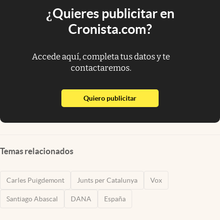
¿Quieres publicitar en
Cronista.com?
Accede aquí, completa tus datos y te
contactaremos.
abre en nueva pestaña
Quiero publicitar
Temas relacionados
Carles Puigdemont
Junts per Catalunya
Vox
Santiago Abascal
DANA
España