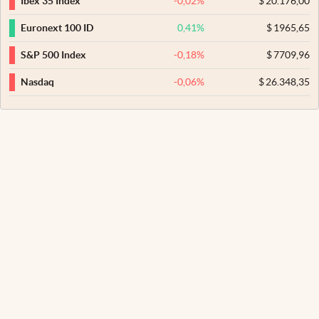
-0,02
%
$
20.176,00
Ibex 35 Index
0,41
%
$
1965,65
Euronext 100 ID
-0,18
%
$
7709,96
S&P 500 Index
-0,06
%
$
26.348,35
Nasdaq