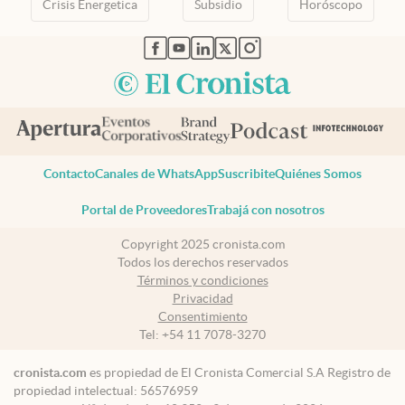
Crisis Energetica
Subsidio
Horóscopo
abre en nueva pestaña
abre en nueva pestaña
abre en nueva pestaña
abre en nueva pestaña
abre en nueva pestaña
Contacto
Canales de WhatsApp
Suscribite
Quiénes Somos
Portal de Proveedores
Trabajá con nosotros
Copyright 2025 cronista.com
Todos los derechos reservados
Términos y condiciones
Privacidad
Consentimiento
Tel:
+54 11 7078-3270
cronista.com
es propiedad de El Cronista Comercial S.A Registro de
propiedad intelectual: 56576959