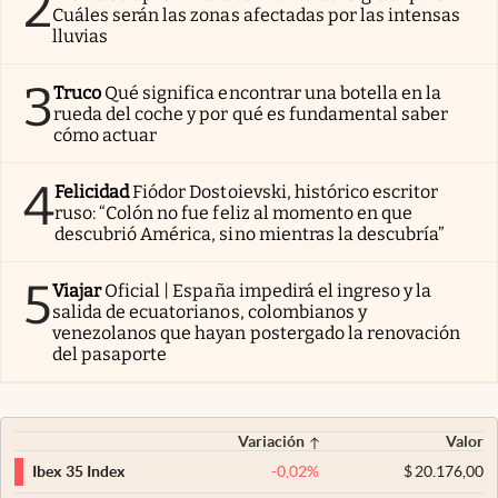
2
Cuáles serán las zonas afectadas por las intensas
lluvias
3
Truco
Qué significa encontrar una botella en la
rueda del coche y por qué es fundamental saber
cómo actuar
4
Felicidad
Fiódor Dostoievski, histórico escritor
ruso: “Colón no fue feliz al momento en que
descubrió América, sino mientras la descubría”
5
Viajar
Oficial | España impedirá el ingreso y la
salida de ecuatorianos, colombianos y
venezolanos que hayan postergado la renovación
del pasaporte
Variación
Valor
-0,02
%
$
20.176,00
Ibex 35 Index