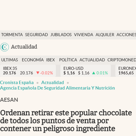
Últimas Noticias
TORMENTA
SEGURIDAD
JUBILADOS
VIVIENDA
ALQUILER
ACCIONE
Economía y finanzas
SOCIAL
Argentina
Actualidad
Política
España
Actualidad
ULTIMAS
ECONOMÍA
IBEX
POLÍTICA
ACTUALIDAD
CRIPTOMONE
México
NOTICIAS
Y
Y
IBEX 35
EURO-USD
EURONE
Criptomonedas
20.176
20.176
-0.02
%
$
1,16
$
1,16
0.01
%
USA
1965,65
FINANZAS
EURO
Cronista España
Actualidad
Colombia
España
Agencia Española De Seguridad Alimentaria Y Nutrición
Uruguay
AESAN
Ordenan retirar este popular chocolate
de todos los puntos de venta por
contener un peligroso ingrediente