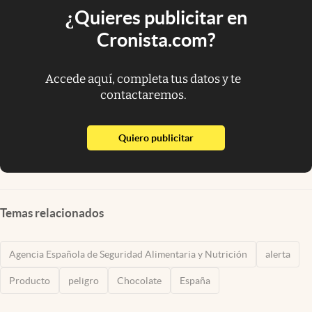
¿Quieres publicitar en
Cronista.com?
Accede aquí, completa tus datos y te
contactaremos.
abre en nueva pestaña
Quiero publicitar
Temas relacionados
Agencia Española de Seguridad Alimentaria y Nutrición
alerta
Producto
peligro
Chocolate
España