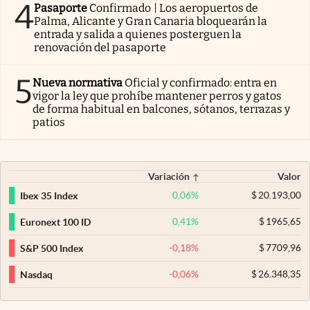
4
Pasaporte
Confirmado | Los aeropuertos de
Palma, Alicante y Gran Canaria bloquearán la
entrada y salida a quienes posterguen la
renovación del pasaporte
5
Nueva normativa
Oficial y confirmado: entra en
vigor la ley que prohíbe mantener perros y gatos
de forma habitual en balcones, sótanos, terrazas y
patios
Variación
Valor
0,06
%
$
20.193,00
Ibex 35 Index
0,41
%
$
1965,65
Euronext 100 ID
-0,18
%
$
7709,96
S&P 500 Index
-0,06
%
$
26.348,35
Nasdaq