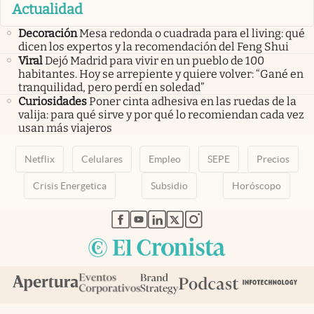
Actualidad
Decoración
Mesa redonda o cuadrada para el living: qué
dicen los expertos y la recomendación del Feng Shui
Viral
Dejó Madrid para vivir en un pueblo de 100
habitantes. Hoy se arrepiente y quiere volver: “Gané en
tranquilidad, pero perdí en soledad”
Curiosidades
Poner cinta adhesiva en las ruedas de la
valija: para qué sirve y por qué lo recomiendan cada vez
usan más viajeros
Netflix
Celulares
Empleo
SEPE
Precios
Crisis Energetica
Subsidio
Horóscopo
abre en nueva pestaña
abre en nueva pestaña
abre en nueva pestaña
abre en nueva pestaña
abre en nueva pestaña