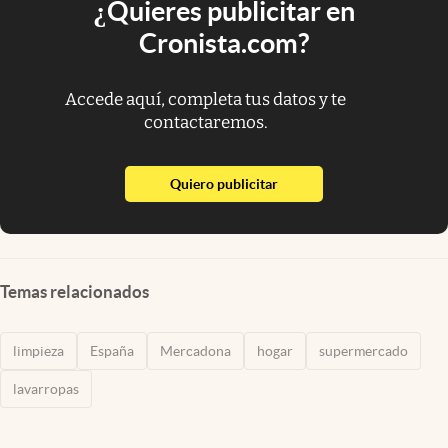
¿Quieres publicitar en
Cronista.com?
Accede aquí, completa tus datos y te
contactaremos.
abre en nueva pestaña
Quiero publicitar
Temas relacionados
limpieza
España
Mercadona
hogar
supermercado
lavarropas