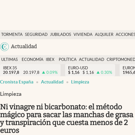
Últimas Noticias
TORMENTA
SEGURIDAD
JUBILADOS
VIVIENDA
ALQUILER
ACCIONE
Economía y finanzas
SOCIAL
Argentina
Actualidad
Política
España
Actualidad
ULTIMAS
ECONOMÍA
IBEX
POLÍTICA
ACTUALIDAD
CRIPTOMONE
México
NOTICIAS
Y
Y
IBEX 35
EURO-USD
EURO
Criptomonedas
20.197,8
20.197,8
0.09
%
$
1,16
$
1,16
0.30
%
USA
1965,
FINANZAS
EURO
Cronista España
Actualidad
Limpieza
Colombia
España
Uruguay
Limpieza
Ni vinagre ni bicarbonato: el método
mágico para sacar las manchas de grasa
y transpiración que cuesta menos de 2
euros