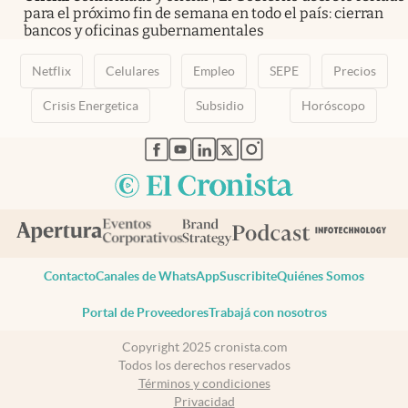
para el próximo fin de semana en todo el país: cierran
bancos y oficinas gubernamentales
Netflix
Celulares
Empleo
SEPE
Precios
Crisis Energetica
Subsidio
Horóscopo
abre en nueva pestaña
abre en nueva pestaña
abre en nueva pestaña
abre en nueva pestaña
abre en nueva pestaña
Contacto
Canales de WhatsApp
Suscribite
Quiénes Somos
Portal de Proveedores
Trabajá con nosotros
Copyright 2025 cronista.com
Todos los derechos reservados
Términos y condiciones
Privacidad