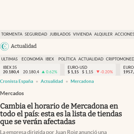
Últimas Noticias
TORMENTA
SEGURIDAD
JUBILADOS
VIVIENDA
ALQUILER
ACCIONE
Economía y finanzas
SOCIAL
Argentina
Actualidad
Política
España
Actualidad
ULTIMAS
ECONOMÍA
IBEX
POLÍTICA
ACTUALIDAD
CRIPTOMONE
México
NOTICIAS
Y
Y
IBEX 35
EURO-USD
EURO
Criptomonedas
20.180,4
20.180,4
0.62
%
$
1,15
$
1,15
-0.20
%
USA
1957
FINANZAS
EURO
Cronista España
Actualidad
Mercadona
Colombia
España
Uruguay
Mercados
Cambia el horario de Mercadona en
todo el país: esta es la lista de tiendas
que se verán afectadas
La empresa dirigida por Juan Roig anunció una