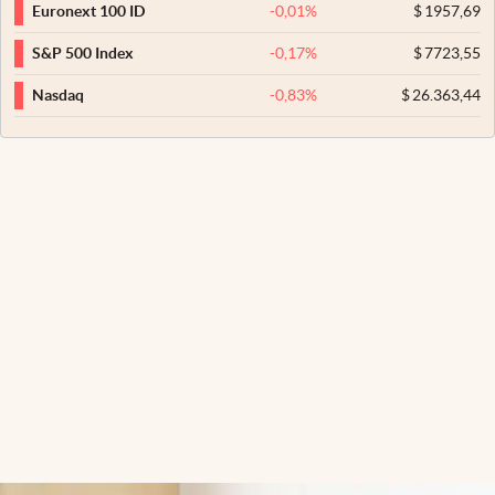
-0,01
%
$
1957,69
Euronext 100 ID
-0,17
%
$
7723,55
S&P 500 Index
-0,83
%
$
26.363,44
Nasdaq