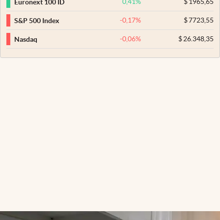
0,41
%
$
1965,65
Euronext 100 ID
-0,17
%
$
7723,55
S&P 500 Index
-0,06
%
$
26.348,35
Nasdaq