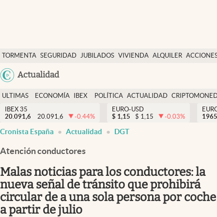
Últimas Noticias
TORMENTA
SEGURIDAD
JUBILADOS
VIVIENDA
ALQUILER
ACCIONE
Economía y finanzas
SOCIAL
Argentina
Actualidad
Política
España
Actualidad
ULTIMAS
ECONOMÍA
IBEX
POLÍTICA
ACTUALIDAD
CRIPTOMONE
México
NOTICIAS
Y
Y
IBEX 35
EURO-USD
EUR
Criptomonedas
20.091,6
20.091,6
-0.44
%
$
1,15
$
1,15
-0.03
%
USA
1965
FINANZAS
EURO
Cronista España
Actualidad
DGT
Colombia
España
Uruguay
Atención conductores
Malas noticias para los conductores: la
nueva señal de tránsito que prohibirá
circular de a una sola persona por coche
a partir de julio