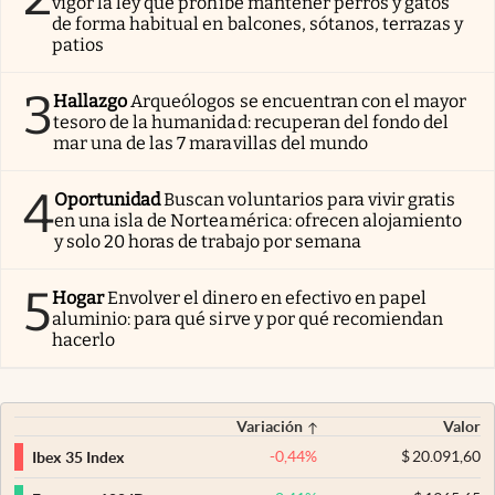
vigor la ley que prohíbe mantener perros y gatos
de forma habitual en balcones, sótanos, terrazas y
patios
3
Hallazgo
Arqueólogos se encuentran con el mayor
tesoro de la humanidad: recuperan del fondo del
mar una de las 7 maravillas del mundo
4
Oportunidad
Buscan voluntarios para vivir gratis
en una isla de Norteamérica: ofrecen alojamiento
y solo 20 horas de trabajo por semana
5
Hogar
Envolver el dinero en efectivo en papel
aluminio: para qué sirve y por qué recomiendan
hacerlo
Variación
Valor
-0,44
%
$
20.091,60
Ibex 35 Index