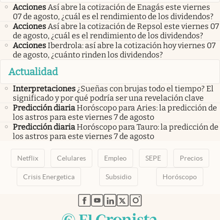
Acciones
Así abre la cotización de Enagás este viernes
07 de agosto, ¿cuál es el rendimiento de los dividendos?
Acciones
Así abre la cotización de Repsol este viernes 07
de agosto, ¿cuál es el rendimiento de los dividendos?
Acciones
Iberdrola: así abre la cotización hoy viernes 07
de agosto, ¿cuánto rinden los dividendos?
Actualidad
Interpretaciones
¿Sueñas con brujas todo el tiempo? El
significado y por qué podría ser una revelación clave
Predicción diaria
Horóscopo para Aries: la predicción de
los astros para este viernes 7 de agosto
Predicción diaria
Horóscopo para Tauro: la predicción de
los astros para este viernes 7 de agosto
Netflix
Celulares
Empleo
SEPE
Precios
Crisis Energetica
Subsidio
Horóscopo
abre en nueva pestaña
abre en nueva pestaña
abre en nueva pestaña
abre en nueva pestaña
abre en nueva pestaña