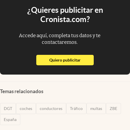
¿Quieres publicitar en
Cronista.com?
Accede aquí, completa tus datos y te
contactaremos.
abre en nueva pestaña
Quiero publicitar
Temas relacionados
DGT
coches
conductores
Tráfico
multas
ZBE
España