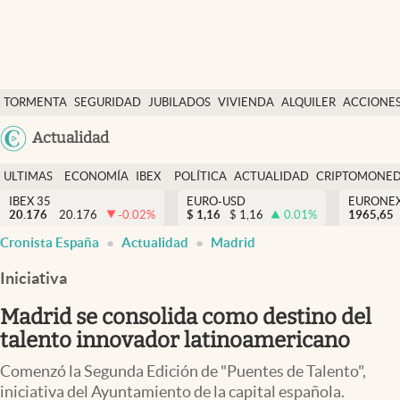
Últimas Noticias
TORMENTA
SEGURIDAD
JUBILADOS
VIVIENDA
ALQUILER
ACCIONE
Economía y finanzas
SOCIAL
Argentina
Actualidad
Política
España
Actualidad
ULTIMAS
ECONOMÍA
IBEX
POLÍTICA
ACTUALIDAD
CRIPTOMONE
México
NOTICIAS
Y
Y
IBEX 35
EURO-USD
EURONE
Criptomonedas
20.176
20.176
-0.02
%
$
1,16
$
1,16
0.01
%
USA
1965,65
FINANZAS
EURO
Cronista España
Actualidad
Madrid
Colombia
España
Uruguay
Iniciativa
Madrid se consolida como destino del
talento innovador latinoamericano
Comenzó la Segunda Edición de "Puentes de Talento",
iniciativa del Ayuntamiento de la capital española.