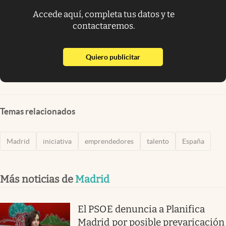
Accede aquí, completa tus datos y te
contactaremos.
abre en nueva pestaña
Quiero publicitar
Temas relacionados
Madrid
iniciativa
emprendedores
talento
España
Más noticias de
Madrid
El PSOE denuncia a Planifica
Madrid por posible prevaricación