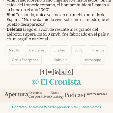
Viral
Isaac Moreno Gallo, ingeniero e historiador: “Sin la
caída del Imperio romano, el hombre hubiera llegado a
la Luna en el año 1000”
Viral
Fernando, único vecino en un pueblo perdido de
España: “No me da miedo vivir solo, me da miedo que el
pueblo desaparezca”
Defensa
Llegó el avión de rescate más grande del
Ejército: supera los 550 km/h, fue fabricado en el país y
es un orgullo nacional
Netflix
Celulares
Empleo
SEPE
Precios
Crisis Energetica
Subsidio
Horóscopo
abre en nueva pestaña
abre en nueva pestaña
abre en nueva pestaña
abre en nueva pestaña
abre en nueva pestaña
Contacto
Canales de WhatsApp
Suscribite
Quiénes Somos