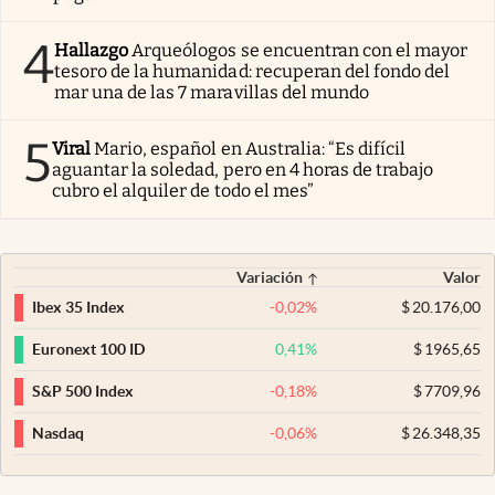
4
Hallazgo
Arqueólogos se encuentran con el mayor
tesoro de la humanidad: recuperan del fondo del
mar una de las 7 maravillas del mundo
5
Viral
Mario, español en Australia: “Es difícil
aguantar la soledad, pero en 4 horas de trabajo
cubro el alquiler de todo el mes”
Variación
Valor
-0,02
%
$
20.176,00
Ibex 35 Index
0,41
%
$
1965,65
Euronext 100 ID
-0,18
%
$
7709,96
S&P 500 Index
-0,06
%
$
26.348,35
Nasdaq